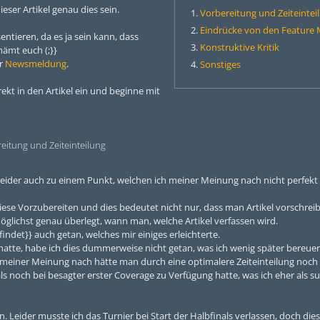
eser Artikel genau dies sein.
Vorbereitung und Zeiteintei
Eindrücke von den Feature
ntieren, da es ja sein kann, dass
Konstruktive Kritik
hämt euch (;}}
er
Newsmeldung
.
Sonstiges
rekt in den Artikel ein und beginne mit
eitung und Zeiteinteilung
leider auch zu einem Punkt, welchen ich meiner Meinung nach nicht perfek
 diese Vorzubereiten und dies bedeutet nicht nur, dass man Artikel vorschrei
öglichst genau überlegt, wann man, welche Artikel verfassen wird.
findet}} auch getan, welches mir einiges erleichterte.
 hatte, habe ich dies dummerweise nicht getan, was ich wenig später bereuen 
 meiner Meinung nach hätte man durch eine optimalere Zeiteinteilung noch
ls noch bei besagter erster Coverage zu Verfügung hatte, was ich eher als 
. Leider musste ich das Turnier bei Start der Halbfinals verlassen, doch dies 