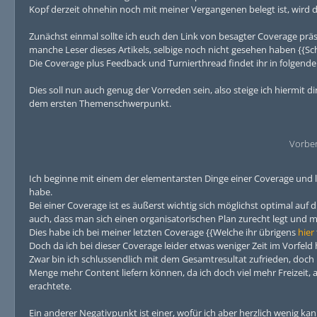
Kopf derzeit ohnehin noch mit meiner Vergangenen belegt ist, wird di
Zunächst einmal sollte ich euch den Link von besagter Coverage präse
manche Leser dieses Artikels, selbige noch nicht gesehen haben {{Sc
Die Coverage plus Feedback und Turnierthread findet ihr in folgend
Dies soll nun auch genug der Vorreden sein, also steige ich hiermit di
dem ersten Themenschwerpunkt.
Vorber
Ich beginne mit einem der elementarsten Dinge einer Coverage und 
habe.
Bei einer Coverage ist es äußerst wichtig sich möglichst optimal auf
auch, dass man sich einen organisatorischen Plan zurecht legt und m
Dies habe ich bei meiner letzten Coverage {{Welche ihr übrigens
hier
Doch da ich bei dieser Coverage leider etwas weniger Zeit im Vorfeld
Zwar bin ich schlussendlich mit dem Gesamtresultat zufrieden, doch
Menge mehr Content liefern können, da ich doch viel mehr Freizeit, a
erachtete.
Ein anderer Negativpunkt ist einer, wofür ich aber herzlich wenig kann