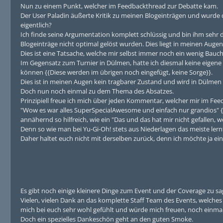
Nun zu einem Punkt, welcher im Feedbackthread zur Debatte kam.
Der User Paladin äußerte Kritik zu meinen Blogeinträgen und wurde d
eigentlich?
Ich finde seine Argumentation komplett schlüssig und bin ihm sehr 
Blogeinträge nicht optimal gelöst wurden. Dies liegt in meinen Aug
Dies ist eine Tatsache, welche mir selbst immer noch ein wenig Bauch
Im Gegensatz zum Turnier in Dülmen, hatte ich diesmal keine eigene
können {{Diese werden im übrigen noch eingefügt, keine Sorge}}.
Dies ist in meinen Augen kein tragbarer Zustand und wird in Dülmen 
Doch nun noch einmal zu dem Thema des Absatzes.
Prinzipiell freue ich mich über jeden Kommentar, welcher mir im Feed
"Wow es war alles SuperSpecialAwesome und einfach nur grandios" {{S
annähernd so hilfreich, wie ein "Das und das hat mir nicht gefallen, wei
Denn so wie man bei Yu-Gi-Oh! stets aus Niederlagen das meiste lernt
Daher haltet euch nicht mit derselben zurück, denn ich möchte ja ei
Es gibt noch einige kleinere Dinge zum Event und der Coverage zu sag
Vielen, vielen Dank an das komplette Staff Team des Events, welches
mich bei euch sehr wohl gefühlt und würde mich freuen, noch einmal
Doch ein spezielles Dankeschön geht an den guten Smoke.