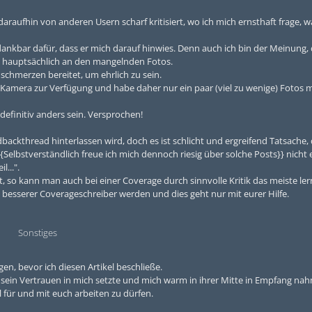
araufhin von anderen Usern scharf kritisiert, wo ich mich ernsthaft frage, 
dankbar dafür, dass er mich darauf hinwies. Denn auch ich bin der Meinung,
en hauptsächlich an den mangelnden Fotos.
schmerzen bereitet, um ehrlich zu sein.
 Kamera zur Verfügung und habe daher nur ein paar (viel zu wenige) Fotos
definitiv anders sein. Versprochen!
backthread hinterlassen wird, doch es ist schlicht und ergreifend Tatsache, 
elbstverständlich freue ich mich dennoch riesig über solche Posts}} nicht 
l...".
, so kann man auch bei einer Coverage durch sinnvolle Kritik das meiste ler
n besserer Coverageschreiber werden und dies geht nur mit eurer Hilfe.
Sonstiges
en, bevor ich diesen Artikel beschließe.
 sein Vertrauen in mich setzte und mich warm in ihrer Mitte in Empfang nah
 für und mit euch arbeiten zu dürfen.