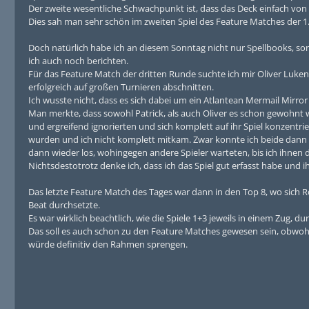
Der zweite wesentliche Schwachpunkt ist, dass das Deck einfach vo
Dies sah man sehr schön im zweiten Spiel des Feature Matches der 1
Doch natürlich habe ich an diesem Sonntag nicht nur Spellbooks, s
ich auch noch berichten.
Für das Feature Match der dritten Runde suchte ich mir Oliver Luke
erfolgreich auf großen Turnieren abschnitten.
Ich wusste nicht, dass es sich dabei um ein Atlantean Mermail Mirr
Man merkte, dass sowohl Patrick, als auch Oliver es schon gewohnt w
und ergreifend ignorierten und sich komplett auf ihr Spiel konzentri
wurden und ich nicht komplett mitkam. Zwar konnte ich beide dann 
dann wieder los, wohingegen andere Spieler warteten, bis ich ihnen 
Nichtsdestotrotz denke ich, dass ich das Spiel gut erfasst habe und
Das letzte Feature Match des Tages war dann in den Top 8, wo sich 
Beat durchsetzte.
Es war wirklich beachtlich, wie die Spiele 1+3 jeweils in einem Zug, d
Das soll es auch schon zu den Feature Matches gewesen sein, obwohl
würde definitiv den Rahmen sprengen.