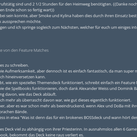
berufstätig sind und 2 1/2 Stunden für den Heimweg benötigten. {{Danke noc
en Ende schon so fertig wart}}
bei sein konnte, aber Smoke und Kylina haben dies durch ihren Einsatz bes
k aussprechen möchte.
sagen und ich springe sogleich zum Nächsten, welcher für euch um einiges in
ke von den Feature Matches
hes zu schreiben.
wie Aufmerksamkeit, aber dennoch ist es einfach fantastisch, da man super 
tch hineinversetzen kann.
bt, wie ein spezielles Themendeck funktioniert, schreibt einfach ein Feature
wie die Spellbooks funktionieren, doch dank Alexander Weiss und Dominik B
ung davon, wie das Deck abläuft.
ch mehr als überrascht davon war, wie gut dieses eigentlich funktioniert.
ber, aber es war schon mehr als beeindruckend, wenn Alex und DoBa mit ihr
 sprachen Bände.
liess in etwa "Was ist denn das für ein brokenes BOSSdeck und wann hört der
eses Deck viel zu abhängig von ihrer Priesterinn. In ausnahmslos allen 6 Game
book, bekommt das Deck keine raus verliert es.