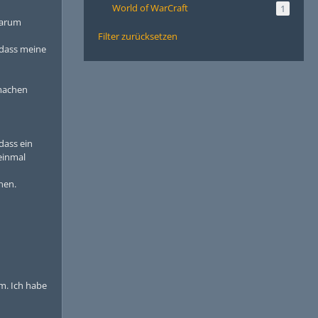
World of WarCraft
1
warum
Filter zurücksetzen
 dass meine
 machen
dass ein
einmal
nen.
m. Ich habe