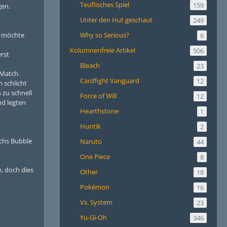
Teuflisches Spiel
159
gen.
Unter den Hut geschaut
249
t möchte
Why so Serious?
6
Kolumnenfreie Artikel
506
rst
Bleach
23
 Match.
Cardfight Vanguard
12
 schlicht
 zu schnell
Force of Will
12
nd legten
Hearthstone
1
Huntik
2
achs Bubble
Naruto
44
One Piece
8
, doch dies
Other
18
Pokémon
16
Vs. System
23
Yu-Gi-Oh
346