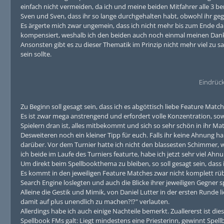
einfach nicht vermeiden, da ich und meine beiden Mitfahrer alle 3 
Sven und Sven, dass ihr so lange durchgehalten habt, obwohl ihr geg
Es ärgerte mich zwar ungemein, dass ich nicht mehr bis zum Ende da
kompensiert, weshalb ich den beiden auch noch einmal meinen Dan
Ansonsten gibt es zu dieser Thematik im Prinzip nicht mehr viel zu 
sein sollte.
Eindrüc
Zu Beginn soll gesagt sein, dass ich es abgöttisch liebe Feature Matc
Es ist zwar mega anstrengend und erfordert volle Konzentration, so
Spielern dran ist, alles mitbekommt und sich so sehr schön in ihr Ma
Desweiteren noch ein kleiner Tipp für euch. Falls ihr keine Ahnung ha
darüber. Vor dem Turnier hatte ich nicht den blassesten Schimmer, 
ich beide im Laufe des Turniers featurte, habe ich jetzt sehr viel Ahn
Um direkt beim Spellbookthema zu bleiben, so soll gesagt sein, dass i
Es kommt in den jeweiligen Feature Matches zwar nicht komplett rü
Search Engine loslegten und auch die Blicke ihrer jeweiligen Gegner
Alleine die Gestik und Mimik, von Daniel Lutter in der ersten Runde 
damit auf plus unendlich zu machen?!?" verlauten.
Allerdings habe ich auch einige Nachteile bemerkt. Zuallererst ist di
Spellbook FMs galt: Liegt mindestens eine Priesterinn, gewinnt Spell