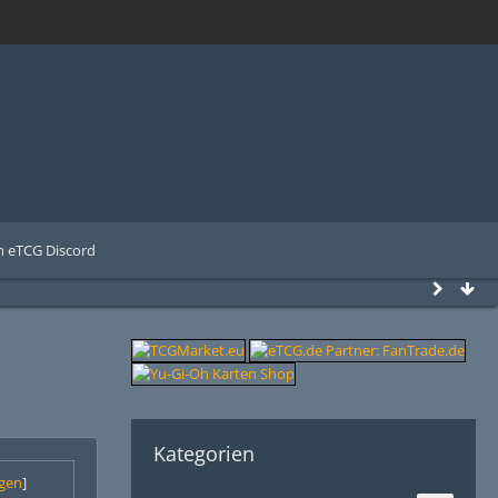
 eTCG Discord
Kategorien
gen
]