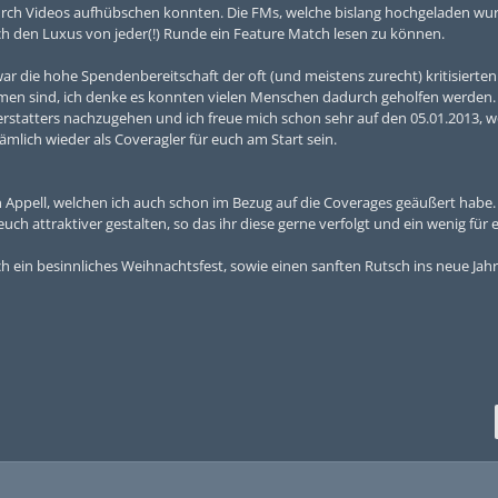
 durch Videos aufhübschen konnten. Die FMs, welche bislang hochgeladen wu
ich den Luxus von jeder(!) Runde ein Feature Match lesen zu können.
 die hohe Spendenbereitschaft der oft (und meistens zurecht) kritisierten
en sind, ich denke es konnten vielen Menschen dadurch geholfen werden.
rstatters nachzugehen und ich freue mich schon sehr auf den 05.01.2013, w
mlich wieder als Coveragler für euch am Start sein.
Appell, welchen ich auch schon im Bezug auf die Coverages geäußert habe.
h attraktiver gestalten, so das ihr diese gerne verfolgt und ein wenig für 
ch ein besinnliches Weihnachtsfest, sowie einen sanften Rutsch ins neue Jahr