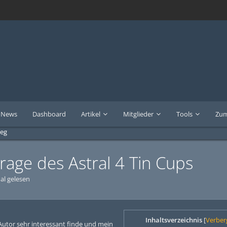
News
Dashboard
Artikel
Mitglieder
Tools
Zum
ieg
rage des Astral 4 Tin Cups
al gelesen
Inhaltsverzeichnis
[
Verber
Autor sehr interessant finde und mein