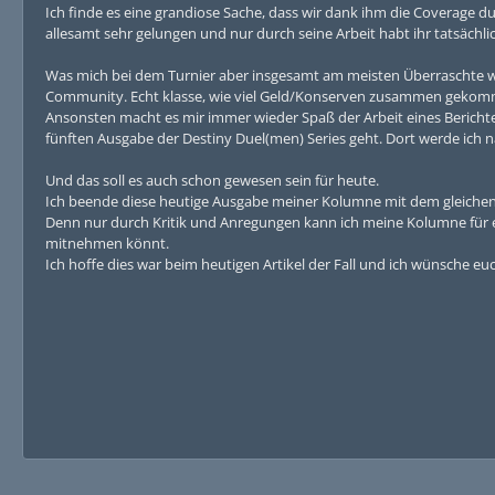
Ich finde es eine grandiose Sache, dass wir dank ihm die Coverage
allesamt sehr gelungen und nur durch seine Arbeit habt ihr tatsächl
Was mich bei dem Turnier aber insgesamt am meisten Überraschte war
Community. Echt klasse, wie viel Geld/Konserven zusammen gekomm
Ansonsten macht es mir immer wieder Spaß der Arbeit eines Berichte
fünften Ausgabe der Destiny Duel(men) Series geht. Dort werde ich nä
Und das soll es auch schon gewesen sein für heute.
Ich beende diese heutige Ausgabe meiner Kolumne mit dem gleichen 
Denn nur durch Kritik und Anregungen kann ich meine Kolumne für euc
mitnehmen könnt.
Ich hoffe dies war beim heutigen Artikel der Fall und ich wünsche eu