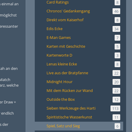
Card Ratings
8
h einmal an
Chronos' Gedankengang
46
tmöglichst
Direkt vom Kaiserhof
8
teressanter
Edis Ecke
34
E-Man Games
7
Karten mit Geschichte
5
Kartenworte D
3
Lenas kleine Ecke
8
nah an den
Live aus der Bratpfanne
22
 Match
Midnight Hour
20
arz, welche
Mit dem Rücken zur Wand
22
Outside the Box
12
er Draw +
Sieben Werkzeuge des Harti
113
 endlich
Spiritistische Wasserkunst
11
s der
Spiel, Satz und Sieg
6