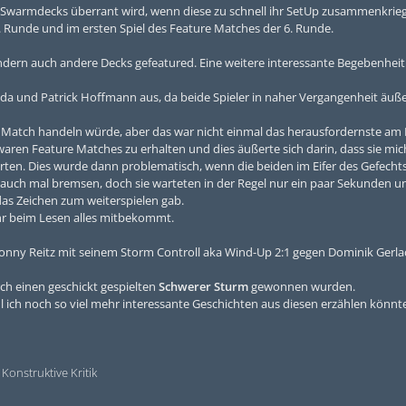
n Swarmdecks überrant wird, wenn diese zu schnell ihr SetUp zusammenkrie
. Runde und im ersten Spiel des Feature Matches der 6. Runde.
ondern auch andere Decks gefeatured. Eine weitere interessante Begebenhei
nda und Patrick Hoffmann aus, da beide Spieler in naher Vergangenheit äuße
or Match handeln würde, aber das war nicht einmal das herausfordernste am
aren Feature Matches zu erhalten und dies äußerte sich darin, dass sie mich
erten. Dies wurde dann problematisch, wenn die beiden im Eifer des Gefechts
auch mal bremsen, doch sie warteten in der Regel nur ein paar Sekunden u
das Zeichen zum weiterspielen gab.
 ihr beim Lesen alles mitbekommt.
Ronny Reitz mit seinem Storm Controll aka Wind-Up 2:1 gegen Dominik Gerl
urch einen geschickt gespielten
Schwerer Sturm
gewonnen wurden.
 ich noch so viel mehr interessante Geschichten aus diesen erzählen könnte
Konstruktive Kritik