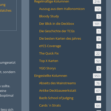
Regelmäßige Kolumnen
216
lung
Auszug aus dem Hallonomicon
12
 Matches
Bloody Study
5
Der Blick in die Deckbox
101
Die Geschichte der TCGs
1
Die besten Karten des Jahres
9
eYCS Coverage
5
The Quick Fix
22
Top X Karten
52
t umgesetzt
YGO Storys
9
bt, sondern
Eingestellte Kolumnen
953
Abseits des Mainstreams
76
sollte.
Antike Deckbauwerkstatt
 eine
67
suboptimal
Bazils School of Judging
7
Cards `n Strats
64
liess sich