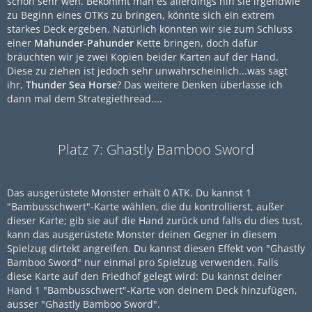
schon sehr weh. Bekommt man es allerdings hin sie irgendwie
zu Beginn eines OTKs zu bringen, könnte sich ein extrem
starkes Deck ergeben. Natürlich könnten wir sie zum Schluss
einer
Mahunder
-
Pahunder
Kette bringen, doch dafür
bräuchten wir je zwei Kopien beider Karten auf der Hand.
Diese zu ziehen ist jedoch sehr unwahrscheinlich...was sagt
ihr,
Thunder Sea Horse
? Das weitere Denken überlasse ich
dann mal dem Strategiethread....
Platz 7: Ghastly Bamboo Sword
Das ausgerüstete Monster erhält 0 ATK. Du kannst 1
"Bambusschwert"-Karte wählen, die du kontrollierst, außer
dieser Karte; gib sie auf die Hand zurück und falls du dies tust,
kann das ausgerüstete Monster deinen Gegner in diesem
Spielzug dirtekt angreifen. Du kannst diesen Effekt von "Ghastly
Bamboo Sword" nur einmal pro Spielzug verwenden. Falls
diese Karte auf den Friedhof gelegt wird: Du kannst deiner
Hand 1 "Bambusschwert"-Karte von deinem Deck hinzufügen,
ausser "Ghastly Bamboo Sword".