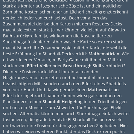
stark als Konter auf gegnerische Züge ist und ein göttlicher
Zorn ohne Kosten schon eher an Lächerlichkeit grenzt erkennt
denke ich jeder von euch selbst. Doch vor allem das
Zusammenspiel der beiden Karten mit dem Rest des Decks
macht sie extrem stark. Ja, wir können vielleicht auf
Glow-Up
Bulb
zurückgreifen. Ja, wir können die Kuscheltiere zu
Shekhinaga fusionieren. Aber was die Karte so extrem stark
macht ist auch ihr Zusammenspiel mit der Karte, die wohl die
beste Eröffnung im Shaddoll-Deck vertritt:
Mathematician
. Wie
oft wurde euer Versuch,im Early-Game mit ihm den Mill zu
starten von
Effect Veiler
oder
Breakthrough Skill
verhindert?
Die neue Fusionskarte könnt ihr einfach an den
Negierungsversuch anketten und bekommt nicht nur euren
beabsichtigten Mill, sondern auch den Effekt eines Shaddolls
von eurer Hand! Und da wir gerade einen
Mathematician
-
Effekt durchgebracht haben können wir sogar spontan den
Plan ändern, einen
Shaddoll Hedgehog
in den Friedhof legen
und uns ein Monster zum Abwerfen für Shekhinagas Effekt
suchen. Alternativ könnte man auch Shekhinaga einfach weiter
fusionieren, die grade benutzte El Shaddoll Fusion recyceln
und wieder eine Fusion für den gegnerischen Zug haben. Hier
haben wir einen weiteren Punkt, der das Deck extrem pusht: