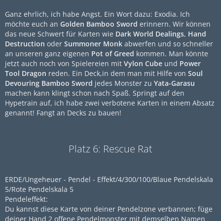
Ganz ehrlich, ich habe Angst. Ein Wort dazu: Exodia. Ich
möchte euch an
Golden Bamboo Sword
erinnern. Wir können
das neue Schwert für Karten wie
Dark World Dealings
,
Hand
Destruction
oder
Summoner Monk
abwerfen und so schneller
an unseren ganz eigenen
Pot of Greed
kommen. Man könnte
jetzt auch noch von Spielereien mit
Vylon Cube
und
Power
Tool Dragon
reden. Ein Deck,in dem man mit Hilfe von
Soul
Devouring Bamboo Sword
jedes Monster zu
Yata-Garasu
machen kann klingt schon nach Spaß. Springt auf den
Hypetrain auf, ich habe zwei verbotene Karten in einem Absatz
genannt! Fangt an Decks zu bauen!
Platz 6: Rescue Rat
ERDE/Ungeheuer - Pendel - Effekt/4/300/100/Blaue Pendelskala
5/Rote Pendelskala 5
Pendeleffekt:
Du kannst diese Karte von deiner Pendelzone verbannen; füge
deiner Hand 2 offene Pendelmonster mit demselben Namen