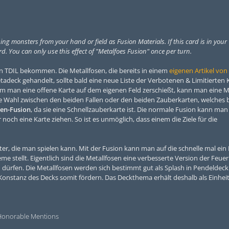
 monsters from your hand or field as Fusion Materials. If this card is in your
rd. You can only use this effect of "Metalfoes Fusion" once per turn.
 in TDIL bekommen. Die Metallfosen, die bereits in einem
eigenen Artikel von
tadeck gehandelt, sollte bald eine neue Liste der Verbotenen & Limitierten
em man eine offene Karte auf dem eigenen Feld zerschießt, kann man eine M
e Wahl zwischen den beiden Fallen oder den beiden Zauberkarten, welches 
en-Fusion
, da sie eine Schnellzauberkarte ist. Die normale Fusion kann ma
ch eine Karte ziehen. So ist es unmöglich, dass einem die Ziele für die
r, die man spielen kann. Mit der Fusion kann man auf die schnelle mal ein
stellt. Eigentlich sind die Metallfosen eine verbesserte Version der Feueri
dürfen. Die Metallfosen werden sich bestimmt gut als Splash in Pendeldeck 
nstanz des Decks somit fördern. Das Deckthema erhält deshalb als Einheit 
Honorable Mentions