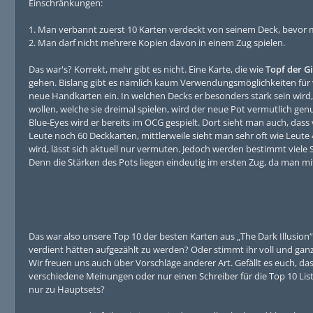
Einschränkungen:
1. Man verbannt zuerst 10 Karten verdeckt von seinem Deck, bevor m
2. Man darf nicht mehrere Kopien davon in einem Zug spielen.
Das war's? Korrekt, mehr gibt es nicht. Eine Karte, die wie
Topf der G
gehen. Bislang gibt es nämlich kaum Verwendungsmöglichkeiten für v
neue Handkarten ein. In welchen Decks er besonders stark sein wird, 
wollen, welche sie dreimal spielen, wird der neue Pot vermutlich gen
Blue-Eyes wird er bereits im OCG gespielt. Dort sieht man auch, dass
Leute noch 60 Deckkarten, mittlerweile sieht man sehr oft wie Leute
wird, lässt sich aktuell nur vermuten. Jedoch werden bestimmt viele
Denn die Stärken des Pots liegen eindeutig im ersten Zug, da man m
Das war also unsere Top 10 der besten Karten aus „The Dark Illusion
verdient hätten aufgezählt zu werden? Oder stimmt ihr voll und ga
Wir freuen uns auch über Vorschläge anderer Art. Gefällt es euch, d
verschiedene Meinungen oder nur einen Schreiber für die Top 10 Lis
nur zu Hauptsets?