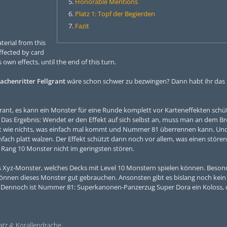
Honorable Mentions
Platz 1: Topf der Begierden
Fazit
terial from this
affected by card
s own effects, until the end of this turn.
chenritter Fellgrant
wäre schon schwer zu bezwingen? Dann habt ihr das
nt, es kann ein Monster für eine Runde komplett vor Karteneffekten schü
nt. Das Ergebnis: Wendet er den Effekt auf sich selbst an, muss man an dem B
gut wie nichts, was einfach mal kommt und Nummer 81 überrennen kann. Und
fach platt walzen. Der Effekt schützt dann noch vor allem, was einen störe
Rang 10 Monster nicht im geringsten stören.
s Xyz-Monster, welches Decks mit Level 10 Monstern spielen können. Beson
önnen dieses Monster gut gebrauchen. Ansonsten gibt es bislang noch kein
. Dennoch ist Nummer 81: Superkanonen-Panzerzug Super Dora ein Koloss,
atz 4: Korallendrache