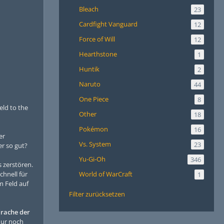
Bleach
23
Cardfight Vanguard
12
Force of Will
12
Hearthstone
1
Huntik
2
Naruto
44
One Piece
8
eld to the
Other
18
Pokémon
16
er
Vs. System
23
er so gut?
Yu-Gi-Oh
346
 zerstören.
hnell für
World of WarCraft
1
 Feld auf
Filter zurücksetzen
rache der
nur noch