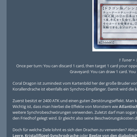
1 Tuner + 
Once per turn: You can discard 1 card, then target 1 card your oppo
Graveyard: You can draw 1 card. You c
Coral Dragon ist zumindest vom Kartenbild her der große Bruder vo
Korallendrache ist ebenfalls ein Synchro-Empfänger. Damit wird die
Zuerst besitzt er 2400 ATK und einen guten Zerstörungseffekt. Man 
Wichtig ist, dass man hierbei die Effekte von Monstern wie
Atlantisc
weitere Synchrobeschwörungen verwenden. Zuletzt darf man sogar 
den Friedhof gelegt wird. Er gleicht also seine Beschwörungskosten di
Doch für welche Ziele lohnt es sich den Drachen zu verwenden? Aktue
Leere
,
Kristallflügel-Synchrodrache
oder
Beelze von den diabolis