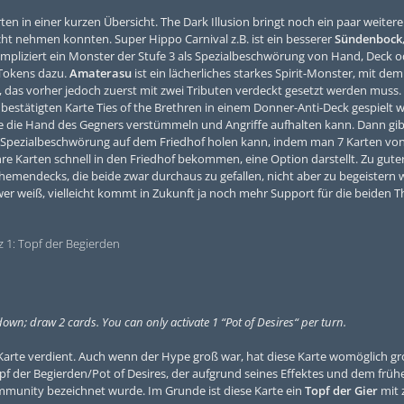
en in einer kurzen Übersicht. The Dark Illusion bringt noch ein paar weitere
icht nehmen konnten. Super Hippo Carnival z.B. ist ein besserer
Sündenbock
mpliziert ein Monster der Stufe 3 als Spezialbeschwörung von Hand, Deck o
 Tokens dazu.
Amaterasu
ist ein lächerliches starkes Spirit-Monster, mit dem
 das vorher jedoch zuerst mit zwei Tributen verdeckt gesetzt werden muss.
bestätigten Karte Ties of the Brethren in einem Donner-Anti-Deck gespielt
 die die Hand des Gegners verstümmeln und Angriffe aufhalten kann. Dann gi
s Spezialbeschwörung auf dem Friedhof holen kann, indem man 7 Karten von 
hre Karten schnell in den Friedhof bekommen, eine Option darstellt. Zu guter
mendecks, die beide zwar durchaus zu gefallen, nicht aber zu begeistern w
wer weiß, vielleicht kommt in Zukunft ja noch mehr Support für die beiden 
z 1: Topf der Begierden
own; draw 2 cards. You can only activate 1 “Pot of Desires“ per turn.
ne Karte verdient. Auch wenn der Hype groß war, hat diese Karte womöglich g
f der Begierden/Pot of Desires, der aufgrund seines Effektes und dem früh
ommunity bezeichnet wurde. Im Grunde ist diese Karte ein
Topf der Gier
mit 