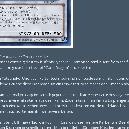
1 or more non-Tuner monsters
nent controls; destroy it. If this Synchro Summoned card is sent from the fi
an only use this effect of "Coral Dragon" once per turn.
n
Tatsunoko
. Und auch kartentechnisch sind sich beide sehr ähnlich, denn d
 kleine Gruppe dieser Monster um eins erweitert. Was macht den Drachen ab
kann einmal pro Zug im Tausch gegen eine Handkarte eine Karte des Gegners
he schwere Infanterie
auslösen kann. Zudem kann man ihn als Empfänger sc
noch eine Karte ziehen, wenn er korrekt beschworen wurde und danach vom
rekt aus, sollte man ihn weiterverarbeiten.
ll steht
Ultimaya Tzolkin
hoch im Kurs, da dieser weitere Kaliber wie
Ogerd
chen Drachen
beschwören kann. Man benötigt dafür neben Korallendrache 