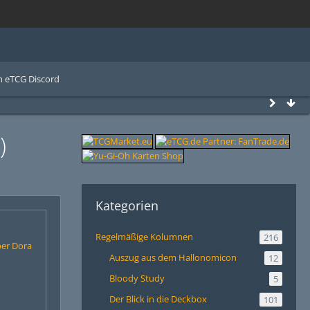
 eTCG Discord
)
Kategorien
Regelmäßige Kolumnen
216
per Dora
Auszug aus dem Hallonomicon
12
Bloody Study
5
Der Blick in die Deckbox
101