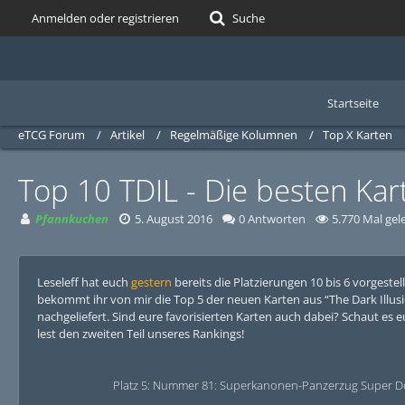
Anmelden oder registrieren
Suche
Startseite
eTCG Forum
Artikel
Regelmäßige Kolumnen
Top X Karten
Top 10 TDIL - Die besten Kart
Pfannkuchen
5. August 2016
0 Antworten
5.770 Mal gel
Leseleff hat euch
gestern
bereits die Platzierungen 10 bis 6 vorgestel
bekommt ihr von mir die Top 5 der neuen Karten aus “The Dark Illus
nachgeliefert. Sind eure favorisierten Karten auch dabei? Schaut es e
lest den zweiten Teil unseres Rankings!
Platz 5: Nummer 81: Superkanonen-Panzerzug Super D