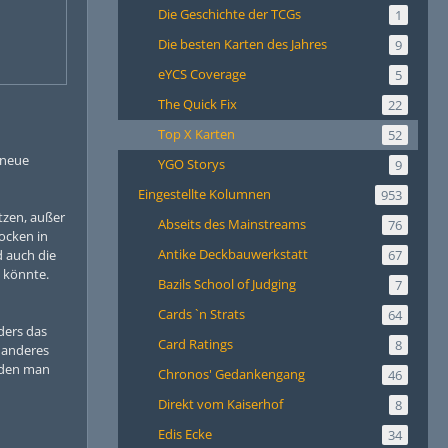
Die Geschichte der TCGs
1
Die besten Karten des Jahres
9
eYCS Coverage
5
The Quick Fix
22
Top X Karten
52
 neue
YGO Storys
9
Eingestellte Kolumnen
953
tzen, außer
Abseits des Mainstreams
76
rocken in
Antike Deckbauwerkstatt
 auch die
67
n könnte.
Bazils School of Judging
7
Cards `n Strats
64
ders das
Card Ratings
8
 anderes
 den man
Chronos' Gedankengang
46
Direkt vom Kaiserhof
8
Edis Ecke
34