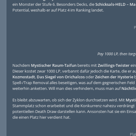
ein Monster der Stufe 6. Besonders Decks, die
Schicksals-HELD – Ma
Potential, weshalb er auf Platz 4 im Ranking landet.
P
Pay 1000 LP, then targe
Nachdem
Mystischer Raum-Taifun
bereits mit
Zwillings-Twister
ein
Dieser kostet zwar 1000 LP, verbannt dafür jedoch die Karte, die er 
Kozmostadt
,
Das Siegel von Orichalcos
oder
Zeichen der Hysterie
b
Spell-/Trap Removal alles beseitigen, was auf dem gegnerischen Feld
weiterhin anketten. Will man dies verhindern, muss man auf
Nächtli
Es bleibt abzuwarten, ob sich der Zyklon durchsetzen wird. Mit
Myst
Stammplatz schon erarbeitet und die Konkurrenz nahezu verdrängt h
potentiellen Death Draw darstellen kann. Ansonsten hat sie ein Einsat
die einen Platz hier verdient hat.
Pla