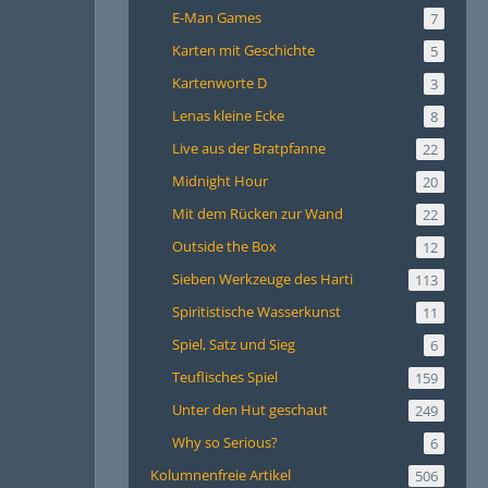
E-Man Games
7
Karten mit Geschichte
5
Kartenworte D
3
Lenas kleine Ecke
8
Live aus der Bratpfanne
22
Midnight Hour
20
Mit dem Rücken zur Wand
22
Outside the Box
12
Sieben Werkzeuge des Harti
113
Spiritistische Wasserkunst
11
Spiel, Satz und Sieg
6
Teuflisches Spiel
159
Unter den Hut geschaut
249
Why so Serious?
6
Kolumnenfreie Artikel
506