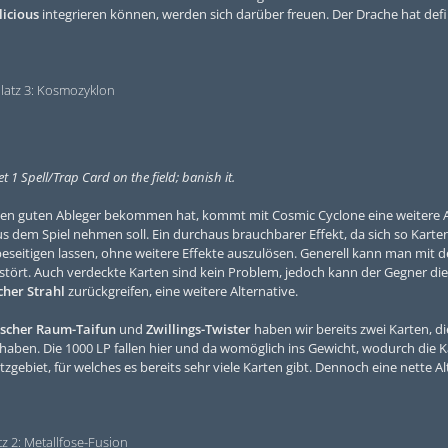
licious
integrieren können, werden sich darüber freuen. Der Drache hat defi
latz 3: Kosmozyklon
t 1 Spell/Trap Card on the field; banish it.
en guten Ableger bekommen hat, kommt mit Cosmic Cyclone eine weitere Al
aus dem Spiel nehmen soll. Ein durchaus brauchbarer Effekt, da sich so Karte
eseitigen lassen, ohne weitere Effekte auszulösen. Generell kann man mit
 stört. Auch verdeckte Karten sind kein Problem, jedoch kann der Gegner di
cher Strahl
zurückgreifen, eine weitere Alternative.
ischer Raum-Taifun
und
Zwillings-Twister
haben wir bereits zwei Karten, di
aben. Die 1000 LP fallen hier und da womöglich ins Gewicht, wodurch die K
zgebiet, für welches es bereits sehr viele Karten gibt. Dennoch eine nette Al
tz 2: Metallfose-Fusion