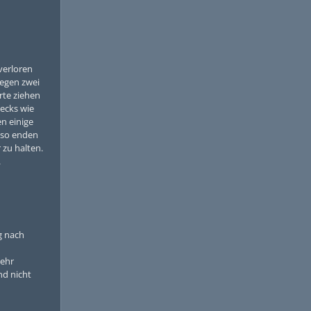
verloren
gegen zwei
rte ziehen
Decks wie
en einige
u so enden
 zu halten.
.
g nach
mehr
nd nicht