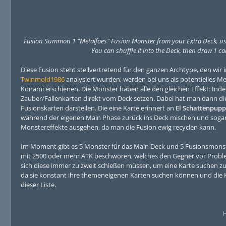
Fusion Summon 1 "Metalfoes" Fusion Monster from your Extra Deck, using
You can shuffle it into the Deck, then draw 1 ca
Diese Fusion steht stellvertretend für den ganzen Archtype, den wir
Twinmold1986
analysiert wurden, werden bei uns als potentielles Me
Konami erschienen. Die Monster haben alle den gleichen Effekt: Ind
Zauber/Fallenkarten direkt vom Deck setzen. Dabei hat man dann di
Fusionskarten darstellen. Die eine Karte erinnert an
El Schattenpupp
während der eigenen Main Phase zurück ins Deck mischen und sogar no
Monstereffekte ausgehen, da man die Fusion ewig recyclen kann.
Im Moment gibt es 5 Monster für das Main Deck und 5 Fusionsmonste
mit 2500 oder mehr ATK beschwören, welches den Gegner vor Probleme 
sich diese immer zu zweit schießen müssen, um eine Karte suchen zu 
da sie konstant ihre themeneigenen Karten suchen können und die Ko
dieser Liste.