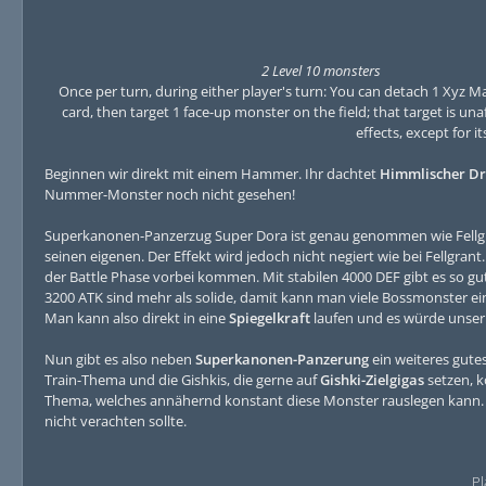
2 Level 10 monsters
Once per turn, during either player's turn: You can detach 1 Xyz Ma
card, then target 1 face-up monster on the field; that target is un
effects, except for it
Beginnen wir direkt mit einem Hammer. Ihr dachtet
Himmlischer Dra
Nummer-Monster noch nicht gesehen!
Superkanonen-Panzerzug Super Dora ist genau genommen wie Fellgra
seinen eigenen. Der Effekt wird jedoch nicht negiert wie bei Fellgra
der Battle Phase vorbei kommen. Mit stabilen 4000 DEF gibt es so 
3200 ATK sind mehr als solide, damit kann man viele Bossmonster ein
Man kann also direkt in eine
Spiegelkraft
laufen und es würde unser 
Nun gibt es also neben
Superkanonen-Panzerung
ein weiteres gute
Train-Thema und die Gishkis, die gerne auf
Gishki-Zielgigas
setzen, k
Thema, welches annähernd konstant diese Monster rauslegen kann
nicht verachten sollte.
Pl