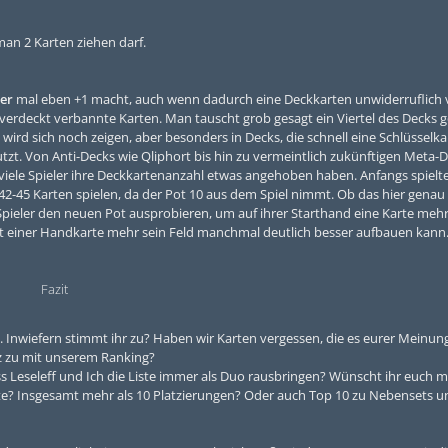
an 2 Karten ziehen darf.
ier
mal eben +1 macht, auch wenn dadurch eine Deckkarten unwiderruflich 
erdeckt verbannte Karten. Man tauscht grob gesagt ein Viertel des Decks 
wird sich noch zeigen, aber besonders in Decks, die schnell eine Schlüsselka
utzt. Von Anti-Decks wie Qliphort bis hin zu vermeintlich zukünftigen Meta-
 viele Spieler ihre Deckkartenanzahl etwas angehoben haben. Anfangs spielt
 42-45 Karten spielen, da der Pot 10 aus dem Spiel nimmt. Ob das hier gena
 Spieler den neuen Pot ausprobieren, um auf ihrer Starthand eine Karte mehr
it einer Handkarte mehr sein Feld manchmal deutlich besser aufbauen kann
Fazit
“. Inwiefern stimmt ihr zu? Haben wir Karten vergessen, die es eurer Meinun
nz zu mit unserem Ranking?
ass Leseleff und Ich die Liste immer als Duo rausbringen? Wünscht ihr euch 
te? Insgesamt mehr als 10 Platzierungen? Oder auch Top 10 zu Nebensets u