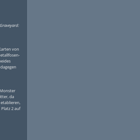
 Graveyard:
 Karten von
etallfosen-
beides
n dagegen
 Monster
tter, da
etablieren,
Platz 2 auf