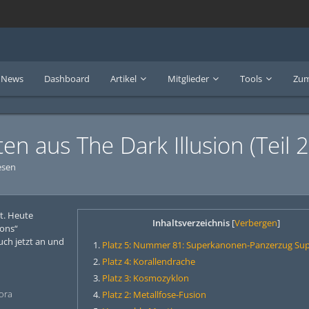
News
Dashboard
Artikel
Mitglieder
Tools
Zum
en aus The Dark Illusion (Teil 2
esen
lt. Heute
Inhaltsverzeichnis
[
Verbergen
]
ions“
uch jetzt an und
Platz 5: Nummer 81: Superkanonen-Panzerzug Su
Platz 4: Korallendrache
Platz 3: Kosmozyklon
ora
Platz 2: Metallfose-Fusion