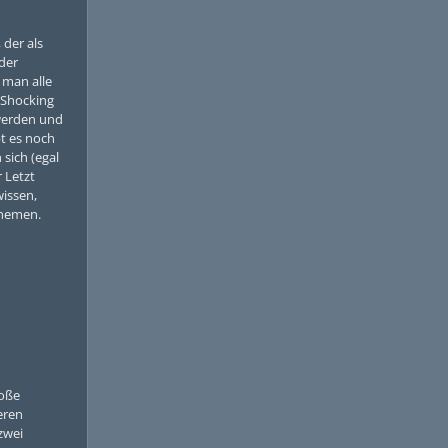
, der als
der
 man alle
 Shocking
 werden und
bt es noch
sich (egal
 Letzt
issen,
Themen.
roße
eren
zwei