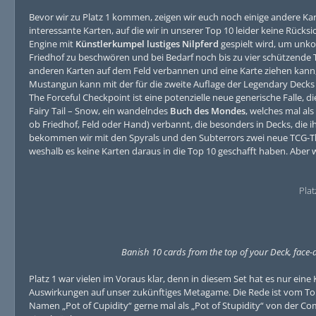
Bevor wir zu Platz 1 kommen, zeigen wir euch noch einige andere Kart
interessante Karten, auf die wir in unserer Top 10 leider keine Rücks
Engine mit
Künstlerkumpel lustiges Nilpferd
gespielt wird, um unko
Friedhof zu beschwören und bei Bedarf noch bis zu vier schützende
anderen Karten auf dem Feld verbannen und eine Karte ziehen kann,
Mustangun kann mit der für die zweite Auflage der Legendary Decks 
The Forceful Checkpoint ist eine potenzielle neue generische Falle,
Fairy Tail – Snow, ein wandelndes
Buch des Mondes
, welches mal al
ob Friedhof, Feld oder Hand) verbannt, die besonders in Decks, die i
bekommen wir mit den Spyrals und den Subterrors zwei neue TCG-The
weshalb es keine Karten daraus in die Top 10 geschafft haben. Aber 
Plat
Banish 10 cards from the top of your Deck, face-d
Platz 1 war vielen im Voraus klar, denn in diesem Set hat es nur ei
Auswirkungen auf unser zukünftiges Metagame. Die Rede ist vom Top
Namen „Pot of Cupidity“ gerne mal als „Pot of Stupidity“ von der C