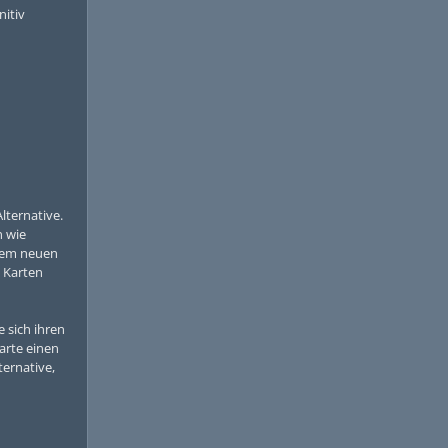
nitiv
ternative.
n wie
 dem neuen
e Karten
e sich ihren
arte einen
ternative,