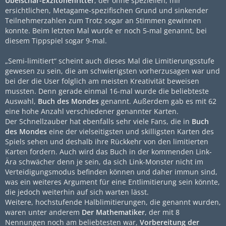
Übelschar-Exzitonenritter
, der ohne speziellen, mir
ersichtlichen, Metagame-spezifischen Grund und sinkender
Teilnehmerzahlen zum Trotz sogar an Stimmen gewinnen
konnte. Beim letzten Mal wurde er noch 5-mal genannt, bei
diesem Tippspiel sogar 9-mal.
„Semi-limitiert“ scheint auch dieses Mal die Limitierungsstufe
gewesen zu sein, die am schwierigsten vorherzusagen war und
bei der die User folglich am meisten Kreativität beweisen
mussten. Denn gerade einmal 16-mal wurde die beliebteste
Auswahl,
Buch des Mondes
genannt. Außerdem gab es mit 62
eine hohe Anzahl verschiedener genannter Karten.
Der Schnellzauber hat ebenfalls sehr viele Fans, die in
Buch
des Mondes
eine der vielseitigsten und skilligsten Karten des
Spiels sehen und deshalb ihre Rückkehr von den limitierten
Karten fordern. Auch wird das Buch in der kommenden Link-
Ära schwächer denn je sein, da sich Link-Monster nicht im
Verteidigungsmodus befinden können und daher immun sind,
was ein weiteres Argument für eine Entlimitierung sein könnte,
die jedoch weiterhin auf sich warten lässt.
Weitere, hochstufende Halblimitierungen, die genannt wurden,
waren unter anderem
Der Mathematiker
, der mit 8
Nennungen noch am beliebtesten war,
Vorbereitung der