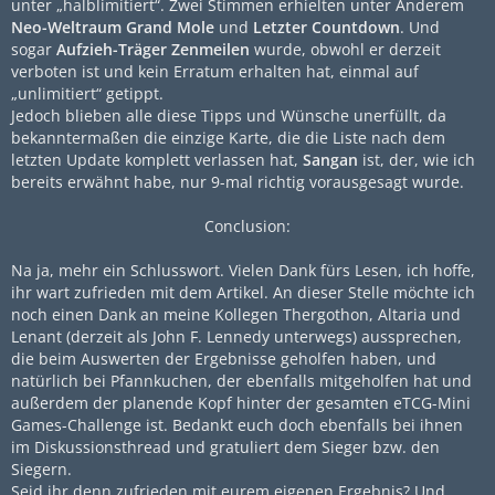
unter „halblimitiert“. Zwei Stimmen erhielten unter Anderem
Neo-Weltraum Grand Mole
und
Letzter Countdown
. Und
sogar
Aufzieh-Träger Zenmeilen
wurde, obwohl er derzeit
verboten ist und kein Erratum erhalten hat, einmal auf
„unlimitiert“ getippt.
Jedoch blieben alle diese Tipps und Wünsche unerfüllt, da
bekanntermaßen die einzige Karte, die die Liste nach dem
letzten Update komplett verlassen hat,
Sangan
ist, der, wie ich
bereits erwähnt habe, nur 9-mal richtig vorausgesagt wurde.
Conclusion:
Na ja, mehr ein Schlusswort. Vielen Dank fürs Lesen, ich hoffe,
ihr wart zufrieden mit dem Artikel. An dieser Stelle möchte ich
noch einen Dank an meine Kollegen Thergothon, Altaria und
Lenant (derzeit als John F. Lennedy unterwegs) aussprechen,
die beim Auswerten der Ergebnisse geholfen haben, und
natürlich bei Pfannkuchen, der ebenfalls mitgeholfen hat und
außerdem der planende Kopf hinter der gesamten eTCG-Mini
Games-Challenge ist. Bedankt euch doch ebenfalls bei ihnen
im Diskussionsthread und gratuliert dem Sieger bzw. den
Siegern.
Seid ihr denn zufrieden mit eurem eigenen Ergebnis? Und