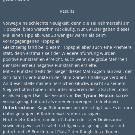
Results:
Vorweg eine schlechte Neuigkeit, denn die Teilnehmerzahl am
Tippspiel blieb weiterhin rückläufig. Nur 69 User gaben dieses
Mal einen Tipp ab, was 20 weniger waren als beim
vorangegangenen Tippspiel.
Gleichzeitig fand bei diesem Tippspiel aber auch eine Premiere
statt, denn erstmals seit der Wiedereinführung wurden
positive Punktzahlen erreicht, auch wenn die große Mehrheit
der User erneut negative Punktzahlen erzielte.
Mit +7 Punkten heißt der Sieger dieses Mal Yugioh-Survival, der
sich damit vier Punkte in der Mini Games-Challenge verdient.
An dieser Stelle meinen herzlichen Glückwunsch! Zu seinem
Sieg verholfen haben ihm unter anderem die Tatsachen, dass
er als einziger User das Verbot von
Der Tyrann Neptun
korrekt
vorausgesagt hat und als einer von wenigen Teilnehmern
Unterbrochener Kaiju-Schlummer
berücksichtigt hat. Es ist ihm
dabei gelungen, 6 Karten exakt vorher zu sagen.
Noch mehr Karten, nämlich 7, haben der User Drakosaurus
sowie ein gewisser Leseleff richtig voraus gesagt, diese sind
jedoch mit +5 Punkten auf Platz 2 der Rangliste zu finden.