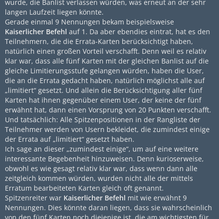
wurde, die Banlist verlassen würden, was erneut an der sehr
langen Laufzeit liegen könnte.
Gerade einmal 9 Nennungen bekam beispielsweise
Kaiserlicher Befehl
auf 1. Da aber ebendies eintrat, hat es den
Teilnehmern, die die Errata-Karten berücksichtigt haben,
natürlich einen großen Vorteil verschafft. Denn weil es relativ
klar war, dass alle fünf Karten mit der gleichen Banlist auf die
gleiche Limitierungsstufe gelangen würden, haben die User,
die an die Errata gedacht haben, natürlich möglichst alle auf
„limitiert“ gesetzt. Und allein die Berücksichtigung aller fünf
Karten hat ihnen gegenüber einem User, der keine der fünf
erwähnt hat, dann einen Vorsprung von 20 Punkten verschafft.
Und tatsächlich: Alle Spitzenpositionen in der Rangliste der
Teilnehmer werden von Usern bekleidet, die zumindest einige
der Errata auf „limitiert“ gesetzt haben.
Ich sage an dieser „zumindest einige“, um auf eine weitere
interessante Begebenheit hinzuweisen. Denn kurioserweise,
obwohl es wie gesagt relativ klar war, dass wenn dann alle
zeitgleich kommen würden, wurden nicht alle der mittels
Erratum bearbeiteten Karten gleich oft genannt.
Spitzenreiter war
Kaiserlicher Befehl
mit wie erwähnt 9
Nennungen. Dies könnte daran liegen, dass sie wahrscheinlich
von den fünf Karten noch diejenige ist, die am wichtigsten für