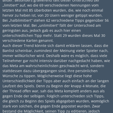
Bilder. Besonders gravierend fällt dieser Unterschied bei
„limitiert“ auf, wo die 69 verschiedenen Nennungen vom
letzten Mal mit 85 überboten wurden, die, wie noch einmal
hervor zu heben ist, von 20 Usern weniger getippt wurden.
Bei „halblimitiert“ stehen 62 verschiedene Tipps gegenüber 56
vom letzten Mal. Bei „unlimitiert“ fällt der Unterschied am
geringsten aus, jedoch gab es auch hier einen
unterschiedlichen Tipp mehr. Statt 29 wurden dieses Mal 30
verschiedene Karten genannt.
Auch dieser Trend könnte sich damit erklären lassen, dass die
Banlist scheinbar, zumindest der Meinung vieler Spieler nach,
immer willkürlicher wird. Deshalb wäre es möglich, dass viele
Teilnehmer gar nicht intensiv darüber nachgedacht haben, wie
das Meta am wahrscheinlichsten geschwächt wird, sondern
stattdessen dazu übergegangen sind, ihre persönlichen
Wünsche zu tippen. Möglicherweise liegt diese hohe
Unterschiedlichkeit der Tipps aber auch einfach an der langen
Laufzeit des Spiels. Denn zu Beginn der knapp 4 Monate, die
der Thread offen war, sah das Meta komplett anders aus als
gegen Ende der selbigen. Folglich unterschieden sich Tipps,
die gleich zu Beginn des Spiels abgegeben wurden, womöglich
stark von solchen, die gegen Ende gepostet wurden. Zwar
bestand die Möglichkeit, seinen Tipp zu editieren, jedoch