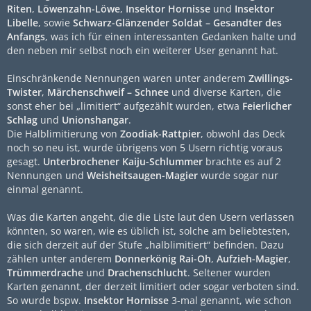
Riten
,
Löwenzahn-Löwe
,
Insektor Hornisse
und
Insektor
Libelle
, sowie
Schwarz-Glänzender Soldat – Gesandter des
Anfangs
, was ich für einen interessanten Gedanken halte und
den neben mir selbst noch ein weiterer User genannt hat.
Einschränkende Nennungen waren unter anderem
Zwillings-
Twister
,
Märchenschweif – Schnee
und diverse Karten, die
sonst eher bei „limitiert“ aufgezählt wurden, etwa
Feierlicher
Schlag
und
Unionshangar
.
Die Halblimitierung von
Zoodiak-Rattpier
, obwohl das Deck
noch so neu ist, wurde übrigens von 5 Usern richtig voraus
gesagt.
Unterbrochener Kaiju-Schlummer
brachte es auf 2
Nennungen und
Weisheitsaugen-Magier
wurde sogar nur
einmal genannt.
Was die Karten angeht, die die Liste laut den Usern verlassen
könnten, so waren, wie es üblich ist, solche am beliebtesten,
die sich derzeit auf der Stufe „halblimitiert“ befinden. Dazu
zählen unter anderem
Donnerkönig Rai-Oh
,
Aufzieh-Magier
,
Trümmerdrache
und
Drachenschlucht
. Seltener wurden
Karten genannt, der derzeit limitiert oder sogar verboten sind.
So wurde bspw.
Insektor Hornisse
3-mal genannt, wie schon