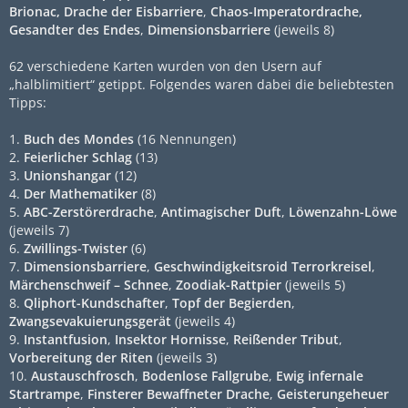
Brionac, Drache der Eisbarriere
,
Chaos-Imperatordrache,
Gesandter des Endes
,
Dimensionsbarriere
(jeweils 8)
62 verschiedene Karten wurden von den Usern auf
„halblimitiert“ getippt. Folgendes waren dabei die beliebtesten
Tipps:
1.
Buch des Mondes
(16 Nennungen)
2.
Feierlicher Schlag
(13)
3.
Unionshangar
(12)
4.
Der Mathematiker
(8)
5.
ABC-Zerstörerdrache
,
Antimagischer Duft
,
Löwenzahn-Löwe
(jeweils 7)
6.
Zwillings-Twister
(6)
7.
Dimensionsbarriere
,
Geschwindigkeitsroid Terrorkreisel
,
Märchenschweif – Schnee
,
Zoodiak-Rattpier
(jeweils 5)
8.
Qliphort-Kundschafter
,
Topf der Begierden
,
Zwangsevakuierungsgerät
(jeweils 4)
9.
Instantfusion
,
Insektor Hornisse
,
Reißender Tribut
,
Vorbereitung der Riten
(jeweils 3)
10.
Austauschfrosch
,
Bodenlose Fallgrube
,
Ewig infernale
Startrampe
,
Finsterer Bewaffneter Drache
,
Geisterungeheuer