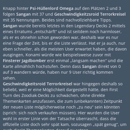
Knapp hinter
Psi-Hüllenlord Omega
auf den Plätzen 2 und 3
folgen
Sangan
mit 37 und
Geschwindigkeitzsroid Terrorkreisel
mit 35 Nennungen. Beides sind nachvollziehbare Tipps.
Sangan
wurde bereits letztes in den Legendary Decks 2 mittels
eines Erratums „entschärft“ und ist seitdem noch harmloser,
als er es ohnehin schon geworden war, deshalb war es nur
eine Frage der Zeit, bis er die Liste verlässt. Hat er ja auch, nur
eben schneller, als die meisten User erwartet haben, die davon
ausgingen, Konami würde wie beispielsweise zuvor mit
Finsterer Jagdbomber
erst einmal „langsam machen“ und die
Karte allmählich hochstufen. Denn dass
Sangan
direkt von 0
auf 3 wandern würde, haben nur 9 User richtig kommen
sehen.
Geschwindigkeitsroid Terrorkreisel
war hingegen deshalb so
beliebt, weil er eine Möglichkeit dargestellt hätte, den First
Turn des Zoodiak-Decks zu schwächen, ohne direkte
Themenkarten anzufassen, die zum (unbekannten) Zeitpunkt
der neuen Liste möglicherweise noch „zu neu“ sein könnten
(sprich: sich noch verkaufen müssen). Hier wurden die User
wohl in erster Linie von der Tatsache überrascht, dass die
offizielle Liste doch sehr spät kam, sozusagen „spät genug“, um