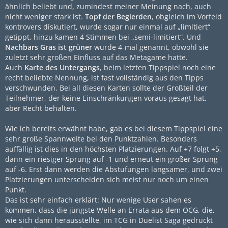
ähnlich beliebt und, zumindest meiner Meinung nach, auch
nicht weniger stark ist.
Topf der Begierden
, obgleich im Vorfeld
kontrovers diskutiert, wurde sogar nur einmal auf „limitiert“
getippt, hinzu kamen 4 Stimmen bei „semi-limitiert“. Und
Nachbars Gras ist grüner
wurde 4-mal genannt, obwohl sie
zuletzt sehr großen Einfluss auf das Metagame hatte.
Auch
Karte des Untergangs
, beim letzten Tippspiel noch eine
recht beliebte Nennung, ist fast vollständig aus den Tipps
verschwunden. Bei all diesen Karten sollte der Großteil der
Teilnehmer, der keine Einschränkungen voraus gesagt hat,
aber Recht behalten.
Wie ich bereits erwähnt habe, gab es bei diesem Tippspiel eine
sehr große Spannweite bei den Punktzahlen. Besonders
auffällig ist dies in den höchsten Platzierungen. Auf +7 folgt +5,
dann ein riesiger Sprung auf -1 und erneut ein großer Sprung
auf -6. Erst dann werden die Abstufungen langsamer, und zwei
Platzierungen unterscheiden sich meist nur noch um einen
Punkt.
Das ist sehr einfach erklärt: Nur wenige User sahen es
kommen, dass die jüngste Welle an Errata aus dem OCG, die,
wie sich dann herausstellte, im TCG in Duelist Saga gedruckt