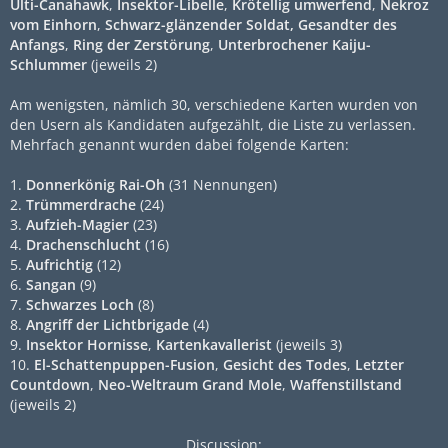
Ulti-Canahawk
,
Insektor-Libelle
,
Krötellig umwerfend
,
Nekroz
vom Einhorn
,
Schwarz-glänzender Soldat, Gesandter des
Anfangs
,
Ring der Zerstörung
,
Unterbrochener Kaiju-
Schlummer
(jeweils 2)
Am wenigsten, nämlich 30, verschiedene Karten wurden von
den Usern als Kandidaten aufgezählt, die Liste zu verlassen.
Mehrfach genannt wurden dabei folgende Karten:
1.
Donnerkönig Rai-Oh
(31 Nennungen)
2.
Trümmerdrache
(24)
3.
Aufzieh-Magier
(23)
4.
Drachenschlucht
(16)
5.
Aufrichtig
(12)
6.
Sangan
(9)
7.
Schwarzes Loch
(8)
8.
Angriff der Lichtbrigade
(4)
9.
Insektor Hornisse
,
Kartenkavallerist
(jeweils 3)
10.
El-Schattenpuppen-Fusion
,
Gesicht des Todes
,
Letzter
Countdown
,
Neo-Weltraum Grand Mole
,
Waffenstillstand
(jeweils 2)
Discussion: