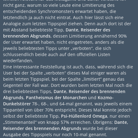
nicht ganz, warum so viele Leute eine Limitierung des
entscheidenden Synchromonsters erwartet haben, die
letztendlich ja auch nicht eintrat. Auch hier lässt sich eine
Analogie zum letzten Tippspiel ziehen. Denn auch dort ist der
mit Abstand beliebteste Tipp,
Dante, Reisender des
brennenden Abgrunds
, dessen Limitierung annähernd 90%
der User erwartet haben, nicht eingetreten, anders als die
jeweils beliebtesten Tipps unter „verboten“, die sich
schlussendlich beide auch auf den offiziellen Listen
wiederfanden.
Eine interessante Feststellung ist auch, dass, während sich die
User bei der Spalte „verboten“ dieses Mal einiger waren als
beim letzten Tippspiel, bei der Spalte „limitiert“ genau das
Gegenteil der Fall war. Dort wurden beim letzten Mal noch die
drei beliebtesten Tipps,
Dante, Reisender des brennenden
Abgrunds
,
Pantheismus der Monarchen
und
Kozmo-
Dunkelstörer
78-, 68-, und 64-mal genannt, was jeweils einem
Tippanteil von über 70% entspricht. Dieses Mal konnte jedoch
selbst der beliebteste Tipp,
Psi-Hüllenlord Omega
, nur einen
„Stimmenanteil“ von knapp 57% erreichen. Übrigens:
Dante,
Reisender des brennenden Abgrunds
wurde bei dieser
Ausgabe des Tippspiels nur noch 10-mal genannt.