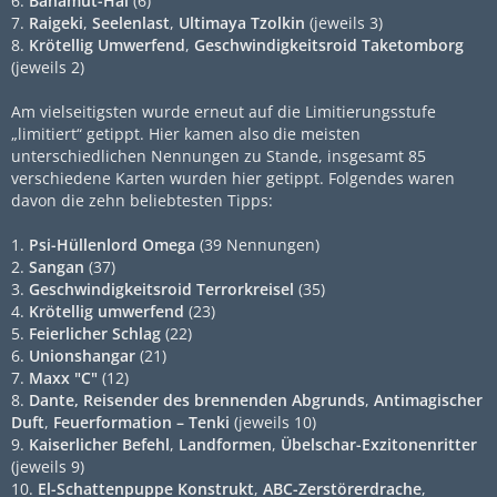
6.
Bahamut-Hai
(6)
7.
Raigeki
,
Seelenlast
,
Ultimaya Tzolkin
(jeweils 3)
8.
Krötellig Umwerfend
,
Geschwindigkeitsroid Taketomborg
(jeweils 2)
Am vielseitigsten wurde erneut auf die Limitierungsstufe
„limitiert“ getippt. Hier kamen also die meisten
unterschiedlichen Nennungen zu Stande, insgesamt 85
verschiedene Karten wurden hier getippt. Folgendes waren
davon die zehn beliebtesten Tipps:
1.
Psi-Hüllenlord Omega
(39 Nennungen)
2.
Sangan
(37)
3.
Geschwindigkeitsroid Terrorkreisel
(35)
4.
Krötellig umwerfend
(23)
5.
Feierlicher Schlag
(22)
6.
Unionshangar
(21)
7.
Maxx "C"
(12)
8.
Dante, Reisender des brennenden Abgrunds
,
Antimagischer
Duft
,
Feuerformation – Tenki
(jeweils 10)
9.
Kaiserlicher Befehl
,
Landformen
,
Übelschar-Exzitonenritter
(jeweils 9)
10.
El-Schattenpuppe Konstrukt
,
ABC-Zerstörerdrache
,