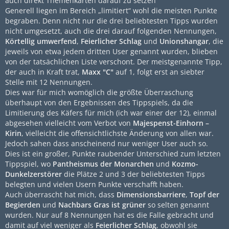
auch direkt Themenkarten darauf zu setzen
Generell liegen im Bereich „limitiert“ wohl die meisten Punkte
begraben. Denn nicht nur die drei beliebtesten Tipps wurden
nicht umgesetzt, auch die drei darauf folgenden Nennungen,
Körtellig umwerfend
,
Feierlicher Schlag
und
Unionshangar
, die
jeweils von etwa jedem dritten User genannt wurden, blieben
von der tatsächlichen Liste verschont. Der meistgenannte Tipp,
der auch in Kraft trat,
Maxx "C"
auf 1, folgt erst an siebter
Stelle mit 12 Nennungen.
Dies war für mich womöglich die größte Überraschung
überhaupt von den Ergebnissen des Tippspiels, da die
Limitierung des Käfers für mich (ich war einer der 12), einmal
abgesehen vielleicht vom Verbot von
Majespenst-Einhorn –
Kirin
, vielleicht die offensichtlichste Änderung von allen war.
Jedoch sahen dass anscheinend nur weniger User auch so.
Dies ist ein großer, Punkte raubender Unterschied zum letzten
Tippspiel, wo
Pantheismus der Monarchen
und
Kozmo-
Dunkelzerstörer
die Plätze 2 und 3 der beliebtesten Tipps
belegten und vielen Usern Punkte verschafft haben.
Auch überrascht hat mich, dass
Dimensionsbarriere
,
Topf der
Begierden
und
Nachbars Gras ist grüner
so selten genannt
wurden. Nur auf 8 Nennungen hat es die Falle gebracht und
damit auf viel weniger als
Feierlicher Schlag
, obwohl sie