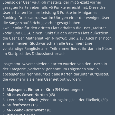
Ebenso der User yu-gi-oh master2, der mit 5 exakt vorher
gesagten Karten ebenfalls +5 Punkte erreicht hat. Diese drei
User erhalten für ihre Leistung 3 Punkte im Minigames-
Ranking. Drakosaurus war im Übrigen einer der wenigen User,
die
Sangan
auf 3 richtig vorher gesagt haben.
Zwei Punkte für den dritten Platz erhalten die User „Meister
Yoda“ und COLA, einen Punkt für den vierten Platz außerdem
die User Der_Mathematiker, NinoYGO und Ziev. Auch hier noch
einmal meinen Glückwunsch an alle Gewinner! Eine
vollständige Rangliste aller Teilnehmer findet ihr dann in Kürze
im Startpost des Diskussionsthreads.
Insgesamt 34 verschiedene Karten wurden von den Usern in
der Kategorie „verboten“ genannt. Im Folgenden sind in
absteigender Nennhäufigkeit alle Karten darunter aufgelistet,
die von mehr als einem User getippt wurden:
1.
Majespenst Einhorn – Kirin
(54 Nennungen)
2.
Ältestes Wesen Norden
(43)
3.
Leere der Eitelkeit
(=Bedeutungslosigkeit der Eitelkeit) (30)
4.
Stufenfresser
(13)
5.
M-X-Säbel-Beschwörer
(8)