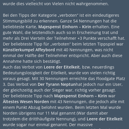
wurde dies vielleicht von Vielen nicht wahrgenommen.
Bei den Tipps der Kategorie „verboten“ ist ein eindeutigeres
Stimmungsbild zu erkennen. Ganze 54 Nennungen hat die
beliebteste Karte,
Majespenst Einhorn – Kirin
erhalten. Eine
gute Wahl, die letztendlich auch so in Erscheinung trat und
mehr als Drei Vierteln der Teilnehmer +3 Punkte verschafft hat.
Der beliebteste Tipp für „verboten“ beim letzten Tippspiel war
Künstlerkumpel Affeybord
mit 40 Nennungen, was nicht
einmal der Hälfte der Teilnehmer entspricht. Aber auch diese
Annahme hatte sich bestätigt.
Auch das Verbot von
Leere der Eitelkeit
, bzw. neuerdings
Bedeutungslosigkeit der Eitelkeit, wurde von vielen richtig
voraus gesagt. Mit 30 Nennungen erreichte das Floodgate Platz
3. Das Verbot von
Der Tyrann Neptun
hat jedoch nur ein User,
der gleichzeitig auch der Sieger war, richtig vorher gesagt.
Der beliebteste Tipp nach
Majespenst Einhorn – Kirin
war
Ältestes Wesen Norden
mit 43 Nennungen, die jedoch alle mit
einem Punkt Abzug belohnt wurden. Beim letzten Mal wurde
Norden übrigens nur 11 Mal genannt (War damit aber
trotzdem die dritthäufigste Nennung), und
Leere der Eitelkeit
wurde sogar nur einmal genannt. Der massive