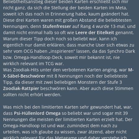
Beliebtheitsanstieg dieser beiden Karten erschließt sich mir
nicht ganz, da sich die Stellung der beiden Karten im Meta,
soweit ich das noch in Erinnerung habe, kaum geändert hat.
Diese drei Karten waren mit großen Abstand die beliebtesten
Nennungen, denn
Stufenfresser
auf Rang 4 wurde 13-mal, und
damit nicht einmal halb so oft wie
Leere der Eitelkeit
genannt.
Warum dieser Tipp doch noch so beliebt war, kann ich
eigentlich nur damit erklären, dass manche User sich etwas zu
sehr vom OCG haben „inspirieren“ lassen, da das Synchro Dark
bzw. Omega-Handloop-Deck, soweit mir bekannt ist, nie
wirklich relevant im TCG war.
Was Zoodiak-Hits unter den verbotenen Karten anging, war
M-
X-Säbel-Beschwörer
mit 8 Nennungen noch der beliebteste
Tipp, da dieser mit zwei beliebigen Monstern der Stufe 3
Zoodiak-Rattpier
beschwören kann. Aber auch diese Stimmen
sollten nicht erhört werden.
Was mich bei den limitierten Karten sehr gewundert hat, war,
dass
Psi-Hüllenlord Omega
so beliebt war und sogar mit 39
Nennungen die meisten der limitierten Karten erzielt hat. Der
Omega-Handloop ist und war, zumindest dem nach zu
urteilen, was ich glaube zu wissen, zwar ätzend, aber nicht
wirklich relevant für das Metagame und daher verstehe ich