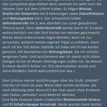
das competitive play bleiben wird, weshalb ihn wohl noch die
meisten User auf dem Schirm hatten. Es folgen
Brionac,
Drache der Eisbarriere
mit 8 Nennungen sowie
Zukunftsfusion
und
Rettungskatze
mit 6. Das Schlusslicht bildet
Gehirnkontrolle
mit 5, was ebenfalls zur zuvor geäußerten
Theorie passt. Denn
Gehirnkontrolle
wurde durch ihr Erratum
wahrscheinlich von den fünf Karten am meisten geschwächt.
Woran diese Unterschiede liegen könnten, kann ich nur
versuchen, anhand meines eigenen Tipps zu erklären. Denn
auch ich bin Teil dieser Statistik. Ich habe alle Errata-Karten
genannt, mit Ausnahme von
Rettungskatze
, die ich schlicht
vergessen habe. Und anscheinend war ich damit nicht allein.
(Sangan ist bei all diesen Überlegungen außen vor, da dessen
Erratum deutlich früher ins TCG übernommen wurde und
seine Rückkehr damit wahrscheinlicher war.)
Zum Schluss meiner Ausführungen über die Stufe „limitiert“
möchte ich noch ein paar Worte über Karten verlieren, die
nach Meinung (oder Wunsch?) der User (auch ohne Erratum)
vom Status „verboten“ zurückkehren könnten.
Eine feste Fanbase haben inzwischen
Elementarheld Stratos
und
El-Schattenpuppe Konstrukt
. Beide wurden beim letzten