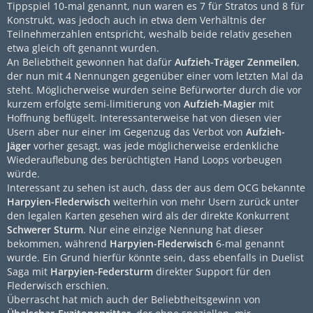
Tippspiel 10-mal genannt, nun waren es 7 für Stratos und 8 für
Konstrukt, was jedoch auch in etwa dem Verhältnis der
Teilnehmerzahlen entspricht, weshalb beide relativ gesehen
etwa gleich oft genannt wurden.
An Beliebtheit gewonnen hat dafür
Aufzieh-Träger Zenmeilen
,
der nun mit 4 Nennungen gegenüber einer vom letzten Mal da
steht. Möglicherweise wurden seine Befürworter durch die vor
kurzem erfolgte semi-limitierung von
Aufzieh-Magier
mit
Hoffnung beflügelt. Interessanterweise hat von diesen vier
Usern aber nur einer im Gegenzug das Verbot von
Aufzieh-
Jäger
vorher gesagt, was jede möglicherweise erdenkliche
Wiederauflebung des berüchtigten Hand Loops vorbeugen
würde.
Interessant zu sehen ist auch, dass der aus dem OCG bekannte
Harpyien-Flederwisch
weiterhin von mehr Usern zurück unter
den legalen Karten gesehen wird als der direkte Konkurrent
Schwerer Sturm
. Nur eine einzige Nennung hat dieser
bekommen, während
Harpyien-Flederwisch
6-mal genannt
wurde. Ein Grund hierfür könnte sein, dass ebenfalls in Duelist
Saga mit
Harpyien-Federsturm
direkter Support für den
Flederwisch erschien.
Überrascht hat mich auch der Beliebtheitsgewinn von