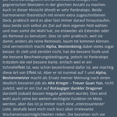
gegnerischen Monstern in der gleichen Anzahl zu machen.
Auch in dieser Hinsicht ähnelt er sehr Pankratops. Beide
harmonieren theoretisch mit einem extra zugeschnittenen
Deck, praktisch wird es aber fast immer darauf hinauslaufen,
dass beide sich selbst als Ziel auf dem eigenen Feld wählen
und man somit die Wahl hat, sie entweder als Extender oder
als Removal zu benutzen. Dies ist sehr praktisch, weil sie
damit, anders als reine Removals, kaum tot kommen können.
Und vermeintlich macht
Alpha, Bestienkönig
dabei vieles sogar
besser: Er zielt und zerstört nicht, hat die bessere Stufe und
die bessere Beschwörungsbedingung. Jedoch ist Pankratops
trotzdem die viel bessere Karte, einfach weil er ein
Schnelleffekt ist, was schon bezeichnend dafür ist, wie mächtig
diese Art von Effekt ist. Aber er ist nunmal auf 1 und
Alpha,
Bestienmeister
macht als Ersatz meiner Meinung nach einen
deutlich besseren Job als
Alte Krieger – Treuer Guan Yun
, nicht
zuletzt, weil er ein Out auf
Rotäugiger dunkler Dragoner
darstellt (sobald dessen Negate geködert wurde). Dies wird
wohl auch seine bei weitem wichtigste Funktion im Meta
werden, aber das ist ja immer noch eine „interessanteste“
Liste, deshalb lasst mich noch kurz über irrelevante
Nischeneinsatzmöglichkeiten reden. Die beziehen sich vor