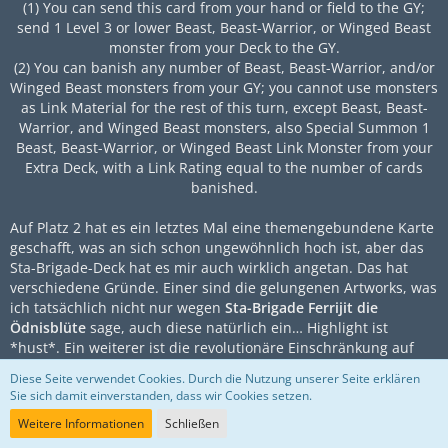
(1) You can send this card from your hand or field to the GY;
send 1 Level 3 or lower Beast, Beast-Warrior, or Winged Beast
monster from your Deck to the GY.
(2) You can banish any number of Beast, Beast-Warrior, and/or
Winged Beast monsters from your GY; you cannot use monsters
as Link Material for the rest of this turn, except Beast, Beast-
Warrior, and Winged Beast monsters, also Special Summon 1
Beast, Beast-Warrior, or Winged Beast Link Monster from your
Extra Deck, with a Link Rating equal to the number of cards
banished.
Auf Platz 2 hat es ein letztes Mal eine themengebundene Karte
geschafft, was an sich schon ungewöhnlich hoch ist, aber das
Sta-Brigade-Deck hat es mir auch wirklich angetan. Das hat
verschiedene Gründe. Einer sind die gelungenen Artworks, was
ich tatsächlich nicht nur wegen
Sta-Brigade Ferrijit die
Ödnisblüte
sage, auch diese natürlich ein… Highlight ist
*hust*. Ein weiterer ist die revolutionäre Einschränkung auf
das Eskalationspotenzial, wonach keine Monster außerhalb der
Diese Seite verwendet Cookies. Durch die Nutzung unserer Seite erklären
„Zielgruppe“
als Material
für Extra Deck Plays benutzt werden
Sie sich damit einverstanden, dass wir Cookies setzen.
kann, womit man also auf generische Extra Deck-Monster
Weitere Informationen
Schließen
zugreifen darf, allerdings die altbekannten Engine-Plays rund
um
Büroboter 001
,
Martialischer Metallmarschierer
und