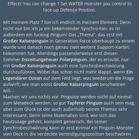
Effect): You can change 1 Set WATER monster you control to
face-up Defense Position.
Mit meinem Platz 7 bin ich endlich in meinem Element. Denn
nicht nur bin ich ja ein bekennender Synchro-Fan, es ist
außerdem ein fucking Pinguin! Das „Thema“, das erst mit
Großer Kaiserpinguin
in Generation Force überhaupt zu einem
wurde und danach noch genau zwei weitere Support-Karten
bekommen hat. Allerdings passenderweise erst diesen
Sommer
Eiszeitungeheuer Polarpinguin
, der es erlaubt, nur
mit
Großer Kaiserpinguin
auch eine Synchrobeschwörung
durchzuführen. Wobei das schon nicht mehr klappt, wenn
Ein
Legendärer Ozean
auf dem Feld liegt, was wiederum die Frage
aufwirft, wie man sonst
Großer Kaiserpinguin
beschwören
will…
Machen wir uns nichts vor: Pinguine werden nicht auf einmal
zum Metadeck werden, so gut
Tapferer Pinguin
auch sein mag,
aber zum Glück ist der auch außerhalb seines Themas sehr
interessant. Denn seine Materialien sind, wie sich das
heutzutage gehört, komplett generisch. Bei seiner
Synchrobeschwörung kann er erst einmal ein Pinguin-Monster
vom Deck in die verdeckte Verteidigungsposition beschwören