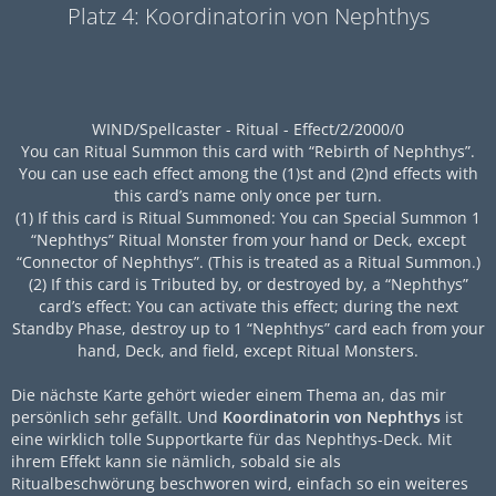
Platz 4: Koordinatorin von Nephthys
WIND/Spellcaster - Ritual - Effect/2/2000/0
You can Ritual Summon this card with “Rebirth of Nephthys”.
You can use each effect among the (1)st and (2)nd effects with
this card’s name only once per turn.
(1) If this card is Ritual Summoned: You can Special Summon 1
“Nephthys” Ritual Monster from your hand or Deck, except
“Connector of Nephthys”. (This is treated as a Ritual Summon.)
(2) If this card is Tributed by, or destroyed by, a “Nephthys”
card’s effect: You can activate this effect; during the next
Standby Phase, destroy up to 1 “Nephthys” card each from your
hand, Deck, and field, except Ritual Monsters.
Die nächste Karte gehört wieder einem Thema an, das mir
persönlich sehr gefällt. Und
Koordinatorin von Nephthys
ist
eine wirklich tolle Supportkarte für das Nephthys-Deck. Mit
ihrem Effekt kann sie nämlich, sobald sie als
Ritualbeschwörung beschworen wird, einfach so ein weiteres