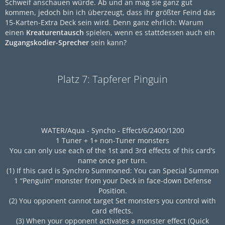
Schweif anschauen würde. Ab und an mag sie ganz gut
kommen, jedoch bin ich überzeugt, dass ihr größter Feind das
15-Karten-Extra Deck sein wird. Denn ganz ehrlich: Warum
einen
Kreaturentausch
spielen, wenn es stattdessen auch ein
Zugangskodier-Sprecher
sein kann?
Platz 7: Tapferer Pinguin
WATER/Aqua - Syncho - Effect/6/2400/1200
1 Tuner + 1+ non-Tuner monsters
You can only use each of the 1st and 3rd effects of this card’s
name once per turn.
(1) If this card is Synchro Summoned: You can Special Summon
1 “Penguin” monster from your Deck in face-down Defense
Position.
(2) You opponent cannot target Set monsters you control with
card effects.
(3) When your opponent activates a monster effect (Quick