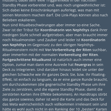
müssen), dabei sehr viele Triggereffekte in der nächsten
Standby Phase vorbereitet und, was noch ungewöhnlicher ist:
Sich dabei keine Einschränkungen auferlegt, was man mit
seinen Monstern machen darf. Die Link-Plays können also nach
Belieben eskalieren.
Nun sind Ritualbeschwörungen aber immer so eine Sache.
Zwar ist der Tribut für
Koordinatorin von Nephthys
dank ihrer
niedrigen Stufe schnell aufgetrieben, aber man braucht immer
noch Ritualmonster- und Zauber und leider ist
Koordinatorin
von Nephthys
im Gegensatz zu den übrigen Nephthys-
Ritualmonstern nicht mit
Vor-Vorbereitung der Riten
suchbar,
aber immerhin mit der normalen
Vorbereitung der Riten
.
Fortgeschrittene Ritualkunst
ist natürlich auch immer eine
Option, zumal man dann eine Ausrede hat
Feuergras
in sein
Deck zu integrieren. Und darüber hinaus leidet sie unter der
gleichen Schwäche wie ihr ganzes Deck: Sie, bzw. ihr Floating-
Effekt, ist einfach zu langsam, da er eine ganze Runde braucht,
um durchzukommen (die gegnerische Standby Phase um ihre
Ziele zu zerstören, und die eigene Standby Phase, damit die
zerstörten Karten ihre Effekte bekommen). An Handtraps stirbt
das ganze sowieso, daher ist wird die Karte und das Deck für
das Meta wahrscheinlich auch vollkommen irrelevant sein und
hätte es wohl auch nicht in ein Ranking der 10 „besten“ Karten