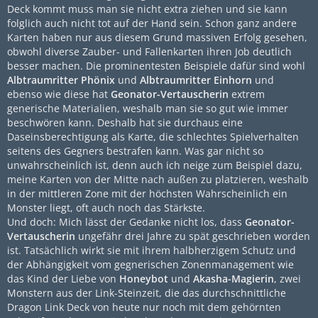
Deck kommt muss man sie nicht extra ziehen und sie kann
folglich auch nicht tot auf der Hand sein. Schon ganz andere
Karten haben nur aus diesem Grund massiven Erfolg gesehen,
obwohl diverse Zauber- und Fallenkarten ihren Job deutlich
besser machen. Die prominentesten Beispiele dafür sind wohl
Albtraumritter Phönix
und
Albtraumritter Einhorn
und
ebenso wie diese hat
Geonator-Vertauscherin
extrem
generische Materialien, weshalb man sie so gut wie immer
beschwören kann. Deshalb hat sie durchaus eine
Daseinsberechtigung als Karte, die schlechtes Spielverhalten
seitens des Gegners bestrafen kann. Was gar nicht so
unwahrscheinlich ist, denn auch ich neige zum Beispiel dazu,
meine Karten von der Mitte nach außen zu platzieren, weshalb
in der mittleren Zone mit der höchsten Wahrscheinlich ein
Monster liegt, oft auch noch das Stärkste.
Und doch: Mich lässt der Gedanke nicht los, dass
Geonator-
Vertauscherin
ungefähr drei Jahre zu spät geschrieben worden
ist. Tatsächlich wirkt sie mit ihrem halbherzigem Schutz und
der Abhängigkeit vom gegnerischen Zonenmanagement wie
das Kind der Liebe von
Honeybot
und
Akasha-Magierin
, zwei
Monstern aus der Link-Steinzeit, die das durchschnittliche
Dragon Link Deck von heute nur noch mit dem gehörnten