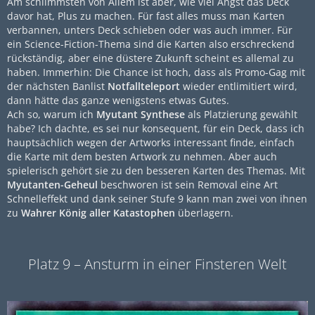
Am schlimmsten von Allem ist aber, wie viel Angst das Deck
davor hat, Plus zu machen. Für fast alles muss man Karten
verbannen, unters Deck schieben oder was auch immer. Für
ein Science-Fiction-Thema sind die Karten also erschreckend
rückständig, aber eine düstere Zukunft scheint es allemal zu
haben. Immerhin: Die Chance ist hoch, dass als Promo-Gag mit
der nächsten Banlist
Notfallteleport
wieder entlimitiert wird,
dann hätte das ganze wenigstens etwas Gutes.
Ach so, warum ich
Myutant Synthese
als Platzierung gewählt
habe? Ich dachte, es sei nur konsequent, für ein Deck, dass ich
hauptsächlich wegen der Artworks interessant finde, einfach
die Karte mit dem besten Artwork zu nehmen. Aber auch
spielerisch gehört sie zu den besseren Karten des Themas. Mit
Myutanten-Geheul
beschworen ist sein Removal eine Art
Schnelleffekt und dank seiner Stufe 9 kann man zwei von ihnen
zu
Wahrer König aller Katastophen
überlagern.
Platz 9 – Ansturm in einer Finsteren Welt