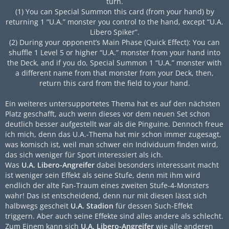
turn.
(1) You can Special Summon this card (from your hand) by
returning 1 “U.A.” monster you control to the hand, except “U.A.
Libero Spiker”.
(2) During your opponent’s Main Phase (Quick Effect): You can
shuffle 1 Level 5 or higher “U.A.” monster from your hand into
the Deck, and if you do, Special Summon 1 “U.A.” monster with
a different name from that monster from your Deck, then,
return this card from the field to your hand.
Ein weiteres untersupportetes Thema hat es auf den nächsten
Platz geschafft, auch wenn dieses vor dem neuen Set schon
deutlich besser aufgestellt war als die Pinguine. Dennoch freue
ich mich, denn das U.A.-Thema hat mir schon immer zugesagt,
was komisch ist, weil man schwer ein Individuum finden wird,
das sich weniger für Sport interessiert als ich.
Was
U.A. Libero-Angreifer
dabei besonders interessant macht
ist weniger sein Effekt als seine Stufe, denn mit ihm wird
endlich der alte Fan-Traum eines zweiten Stufe-4-Monsters
wahr! Das ist entscheidend, denn nur mit diesen lässt sich
halbwegs gescheit
U.A. Stadion
für dessen Such-Effekt
triggern. Aber auch seine Effekte sind alles andere als schlecht.
Zum Einem kann sich
U.A. Libero-Angreifer
wie alle anderen