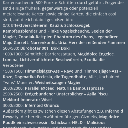
Kartensuchen in 500-Punkte-Schritten durchgeführt. Folgendes
sind einige frühere, gegenwärtige oder potenziell
metarelevante Karten sowie einige Karten, die einfach cool
sind, auf die ich dabei gestoßen bin:
0/0:
Effektverschleierin
,
Kauz & Schlossvogel
,
Kampfausblender
und
Flinke Vogelscheuche
,
Seelen der
Magier
,
Zoodiak-Rattpier
,
Phantom des Chaos
,
Legendärer
Maju Garzett
,
Narrenkonfit
,
Uria, Herr der reißenden Flammen
500/500:
Büroboter 001
,
Doki Doki
1000/1000: Sämtliche Barrierestatuen,
Magidolce Engelee
,
Lumina, Lichtverpflichtete Beschwörerin
,
Exodia die
Verbotene
1500/1500:
Himmelsjäger-Ass – Raye
und
Himmelsjäger-Ass –
Roze
,
Dogmatika Ecclesia, die Tugendhafte
, Alle „Unchained
Twins“-Monster,
Weisheitsaugen-Magier
2000/2000:
Parallel eXceed
,
Naturia Bambussprosse
2500/2500:
Erdgebundener Unsterblicher – Aslla Piscu
,
Meklord-Imperator Wisel
3000/3000:
Infernoid Onuncu
Außerdem gibt es zwischen diesen Abstufungen z.B.
Infernoid
Devyaty
, die bereits erwähnten übrigen Gizmeks,
Magidolce
Puddkleinschweszessin
,
Schicksals-HELD – Malicious
,