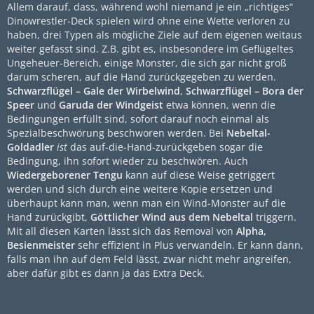
Allem darauf, dass, während wohl niemand je ein „richtiges“
Dinowrestler-Deck spielen wird ohne eine Wette verloren zu
haben, drei Typen als mögliche Ziele auf dem eigenen weitaus
weiter gefasst sind. Z.B. gibt es, insbesondere im Geflügeltes
Ungeheuer-Bereich, einige Monster, die sich gar nicht groß
darum scheren, auf die Hand zurückgegeben zu werden.
Schwarzflügel – Gale der Wirbelwind
,
Schwarzflügel – Bora der
Speer
und
Garuda der Windgeist
etwa können, wenn die
Bedingungen erfüllt sind, sofort darauf noch einmal als
Spezialbeschwörung beschworen werden. Bei
Nebeltal-
Goldadler
ist
das auf-die-Hand-zurückgeben sogar die
Bedingung, ihn sofort wieder zu beschwören. Auch
Wiedergeborener Tengu
kann auf diese Weise getriggert
werden und sich durch eine weitere Kopie ersetzen und
überhaupt kann man, wenn man ein Wind-Monster auf die
Hand zurückgibt,
Göttlicher Wind aus dem Nebeltal
triggern.
Mit all diesen Karten lässt sich das Removal von
Alpha,
Besienmeister
sehr effizient in Plus verwandeln. Er kann dann,
falls man ihn auf dem Feld lässt, zwar nicht mehr angreifen,
aber dafür gibt es dann ja das Extra Deck.