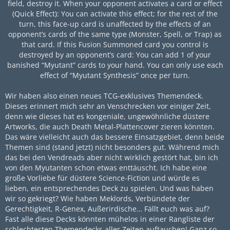
field, destroy it. When your opponent activates a card or effect
(Quick Effect): You can activate this effect; for the rest of the
turn, this face-up card is unaffected by the effects of an
opponent’s cards of the same type (Monster, Spell, or Trap) as
that card. If this Fusion Summoned card you control is
destroyed by an opponent’s card: You can add 1 of your
banished “Myutant” cards to your hand. You can only use each
effect of “Myutant Synthesis” once per turn.
Wir haben also einen neues TCG-exklusives Themendeck.
Dieses erinnert mich sehr an Venschrecken vor einiger Zeit,
denn wie dieses hat es kongeniale, ungewöhnliche düstere
Artworks, die auch Death Metal-Plattencover zieren könnten.
Das wäre vielleicht auch das bessere Einsatzgebiet, denn beide
Themen sind (stand jetzt) nicht besonders gut. Während mich
das bei den Vendreads aber nicht wirklich gestört hat, bin ich
von den Myutanten schon etwas enttäuscht. Ich habe eine
große Vorliebe für düstere Science-Fiction und würde es
lieben, ein entsprechendes Deck zu spielen. Und was haben
wir so gekriegt? Wie haben Meklords, Verbündete der
Gerechtigkeit, R-Genex, Außerirdische… Fällt euch was auf?
Fast alle diese Decks könnten mühelos in einer Rangliste der
schlechtesten Themendecks aller Zeiten auftauchen! Ganz so