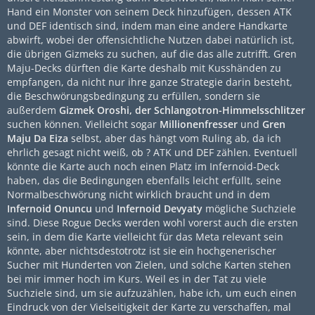
Hand ein Monster von seinem Deck hinzufügen, dessen ATK
und DEF identisch sind, indem man eine andere Handkarte
abwirft, wobei der offensichtliche Nutzen dabei natürlich ist,
die übrigen Gizmeks zu suchen, auf die das alle zutrifft. Gren
Maju-Decks dürften die Karte deshalb mit Kusshänden zu
empfangen, da nicht nur ihre ganze Strategie darin besteht,
die Beschwörungsbedingung zu erfüllen, sondern sie
außerdem
Gizmek Oroshi, der Schlangotron-Himmelsschlitzer
suchen können. Vielleicht sogar
Millionenfresser
und
Gren
Maju Da Eiza
selbst, aber das hängt vom Ruling ab, da ich
ehrlich gesagt nicht weiß, ob ? ATK und DEF zählen. Eventuell
könnte die Karte auch noch einen Platz im Infernoid-Deck
haben, das die Bedingungen ebenfalls leicht erfüllt, seine
Normalbeschwörung nicht wirklich braucht und in dem
Infernoid Onuncu
und
Infernoid Devyaty
mögliche Suchziele
sind. Diese Rogue Decks werden wohl vorerst auch die ersten
sein, in dem die Karte vielleicht für das Meta relevant sein
könnte, aber nichtsdestotrotz ist sie ein hochgenerischer
Sucher mit Hunderten von Zielen, und solche Karten stehen
bei mir immer hoch im Kurs. Weil es in der Tat zu viele
Suchziele sind, um sie aufzuzählen, habe ich, um euch einen
Eindruck von der Vielseitigkeit der Karte zu verschaffen, mal