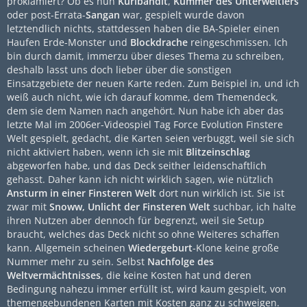
proklamiert? Ob es nun
Kuribandit
,
Kummer des Unterweltlers
oder post-Errata-
Sangan
war, gespielt wurde davon
letztendlich nichts, stattdessen haben die BA-Spieler einen
Haufen Erde-Monster und
Blockdrache
reingeschmissen. Ich
bin durch damit, immerzu über dieses Thema zu schreiben,
deshalb lasst uns doch lieber über die sonstigen
Einsatzgebiete der neuen Karte reden. Zum Beispiel in, und ich
weiß auch nicht, wie ich darauf komme, dem Themendeck,
dem sie dem Namen nach angehört. Nun habe ich aber das
letzte Mal im 2006er-Videospiel Tag Force Evolution Finstere
Welt gespielt, gedacht, die Karten seien verbuggt, weil sie sich
nicht aktiviert haben, wenn ich sie mit
Blitzeinschlag
abgeworfen habe, und das Deck seither leidenschaftlich
gehasst. Daher kann ich nicht wirklich sagen, wie nützlich
Ansturm in einer Finsteren Welt
dort nun wirklich ist. Sie ist
zwar mit
Snoww, Unlicht der Finsteren Welt
suchbar, ich halte
ihren Nutzen aber dennoch für begrenzt, weil sie Setup
braucht, welches das Deck nicht so ohne Weiteres schaffen
kann. Allgemein scheinen
Wiedergeburt
-Klone keine große
Nummer mehr zu sein. Selbst
Nachfolge des
Weltvermächtnisses
, die keine Kosten hat und deren
Bedingung nahezu immer erfüllt ist, wird kaum gespielt, von
themengebundenen Karten mit Kosten ganz zu schweigen.