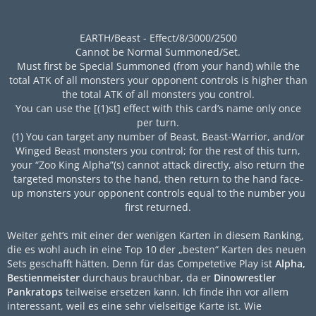
EARTH/Beast - Effect/8/3000/2500
Cannot be Normal Summoned/Set.
Must first be Special Summoned (from your hand) while the
total ATK of all monsters your opponent controls is higher than
the total ATK of all monsters you control.
You can use the [(1)st] effect with this card’s name only once
per turn.
(1) You can target any number of Beast, Beast-Warrior, and/or
Winged Beast monsters you control; for the rest of this turn,
your “Zoo King Alpha”(s) cannot attack directly, also return the
targeted monsters to the hand, then return to the hand face-
up monsters your opponent controls equal to the number you
first returned.
Weiter geht’s mit einer der wenigen Karten in diesem Ranking,
die es wohl auch in eine Top 10 der „besten“ Karten des neuen
Sets geschafft hätten. Denn für das Competetive Play ist
Alpha,
Bestienmeister
durchaus brauchbar, da er
Dinowrestler
Pankratops
teilweise ersetzen kann. Ich finde ihn vor allem
interessant, weil es eine sehr vielseitige Karte ist. Wie