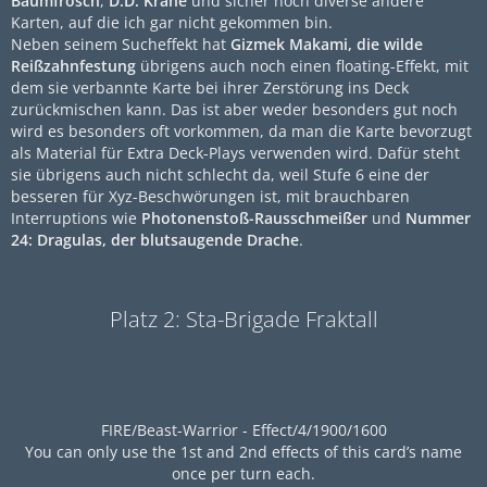
Baumfrosch
,
D.D. Krähe
und sicher noch diverse andere
Karten, auf die ich gar nicht gekommen bin.
Neben seinem Sucheffekt hat
Gizmek Makami, die wilde
Reißzahnfestung
übrigens auch noch einen floating-Effekt, mit
dem sie verbannte Karte bei ihrer Zerstörung ins Deck
zurückmischen kann. Das ist aber weder besonders gut noch
wird es besonders oft vorkommen, da man die Karte bevorzugt
als Material für Extra Deck-Plays verwenden wird. Dafür steht
sie übrigens auch nicht schlecht da, weil Stufe 6 eine der
besseren für Xyz-Beschwörungen ist, mit brauchbaren
Interruptions wie
Photonenstoß-Rausschmeißer
und
Nummer
24: Dragulas, der blutsaugende Drache
.
Platz 2: Sta-Brigade Fraktall
FIRE/Beast-Warrior - Effect/4/1900/1600
You can only use the 1st and 2nd effects of this card’s name
once per turn each.