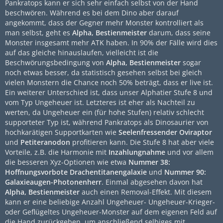
Pankratops kann er sich sehr einfach selbst von der Hand
beschwören. Während es bei dem Dino aber darauf
angekommt, dass der Gegner mehr Monster kontrolliert als
man selbst, geht es
Alpha, Bestienmeister
darum, dass seine
Monster insgesamt mehr ATK haben. In 90% der Fälle wird dies
auf das gleiche hinauslaufen, vielleicht ist die
Beschwörungsbedingung von
Alpha, Bestienmeister
sogar
noch etwas besser, da statistisch gesehen selbst bei gleich
vielen Monstern die Chance noch 50% beträgt, dass er live ist.
Ein weiterer Unterschied ist, dass unser Alphatier Stufe 8 und
vom Typ Ungeheuer ist. Letzteres ist eher als Nachteil zu
werten, da Ungeheuer ein (für hohe Stufen) relativ schlecht
supporteter Typ ist, während Pankratops als Dinosaurier von
hochkarätigen Supportkarten wie
Seelenfressender Oviraptor
und
Petiteranodon
profitieren kann. Die Stufe 8 hat aber viele
Vorteile, z.B. die Harmonie mit
Inzahlungnahme
und vor allem
die besseren Xyz-Optionen wie etwa
Nummer 38:
Hoffnungsvorbote Drachentitanengalaxie
und
Nummer 90:
Galaxieaugen-Photonenherr
. Einmal abgesehen davon hat
Alpha, Bestienmeister
auch einen Removal-Effekt. Mit diesem
kann er eine beliebige Anzahl Ungeheuer- Ungeheuer-Krieger-
oder Geflügeltes Ungeheuer-Monster auf dem eigenen Feld auf
die Hand zurückgeben, um anschließend selbiges mit