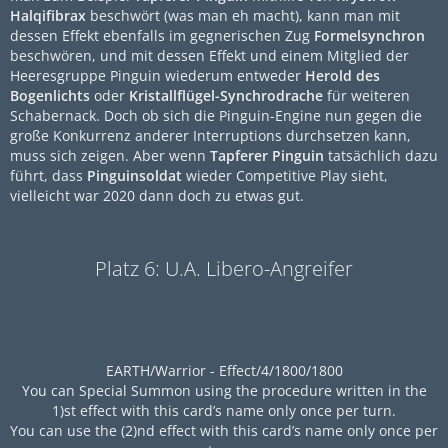
Halqifibrax
beschwört (was man eh macht), kann man mit
dessen Effekt ebenfalls im gegnerischen Zug
Formelsynchron
beschwören, und mit dessen Effekt und einem Mitglied der
Heeresgruppe Pinguin wiederum entweder
Herold des
Bogenlichts
oder
Kristallflügel-Synchrodrache
für weiteren
Schabernack. Doch ob sich die Pinguin-Engine nun gegen die
große Konkurrenz anderer Interruptions durchsetzen kann,
muss sich zeigen. Aber wenn
Tapferer Pinguin
tatsächlich dazu
führt, dass
Pinguinsoldat
wieder Competitive Play sieht,
vielleicht war 2020 dann doch zu etwas gut.
Platz 6: U.A. Libero-Angreifer
EARTH/Warrior - Effect/4/1800/1800
You can Special Summon using the procedure written in the
1)st effect with this card’s name only once per turn.
You can use the (2)nd effect with this card’s name only once per