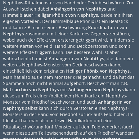
Nephthys-Ritualmonster von Hand oder Deck beschwören. Zur
Auswahl stehen dabei
Anhängerin von Nephthys
und
Himmelblauer Heiliger Phönix von Nephthys
, beide mit ihren
eigenen Vorteilen. Der Himmelblaue Phönix ist ein Beatstick
und kann z.B. nach seiner Beschwörung
Koordinatorin von
Nephthys
zusammen mit einer Karte des Gegners zerstören,
wobei auch der Effekt von ersterer getriggert wird, mit dem sie
weitere Karten von Feld, Hand und Deck zerstören und somit
weitere Effekte triggern kann. Die bessere Wahl ist aber
wahrscheinlich meist
Anhängerin von Nephthys
, die dann ein
weiteres Nephthys-Monster vom Deck beschwören kann,
einschließlich dem originalen
Heiliger Phönix von Nephthys
.
Man hat also aus einem Monster drei gemacht, und da hat das
Spammen noch nicht einmal aufgehört. Beschwört man z.B.
Matriarchin von Nephthys
mit
Anhängerin von Nephthys
kann
diese zum Preis einer (beliebigen) Handkarte ein Nephthys-
Monster vom Friedhof beschwören und auch
Anhängerin von
Nephthys
selbst kann sich durch Zerstören eines Nephthys-
Monsters in der Hand vom Friedhof zurück aufs Feld holen. Im
Idealfall hat man also mit zwei Handkarten und einer
Ritualbeschwörung fünf Monster auf dem Feld generiert (auch
wenn diese zum Teil zwischendurch auf den Friedhof wandern