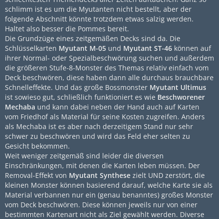
schlimm ist es um die Myutanten nicht bestellt, aber der
folgende Abschnitt könnte trotzdem etwas salzig werden.
Haltet also besser die Pommes bereit.
Die Grundzüge eines zeitgemäßen Decks sind da. Die
Schlüsselkarten
Myutant M-05
und
Myutant ST-46
können auf
ihrer Normal- oder Spezialbeschwörung suchen und außerdem
die größeren Stufe-8-Monster des Themas relativ einfach vom
Deck beschwören, diese haben dann alle durchaus brauchbare
Schnelleffekte. Und das große Bossmonster
Myutant Ultimus
ist sowieso gut, schließlich funktioniert es wie
Beschworener
Mechaba
und kann dabei neben der Hand auch auf Karten
vom Friedhof als Material für seine Kosten zugreifen. Anders
als Mechaba ist es aber nach derzeitigem Stand nur sehr
schwer zu beschwören und wird das Feld eher selten zu
Gesicht bekommen.
Weit weniger zeitgemäß sind leider die diversen
Einschränkungen, mit denen die Karten leben müssen. Der
Removal-Effekt von
Myutant Synthese
zielt UND zerstört, die
kleinen Monster können basierend darauf, welche Karte sie als
Material verbannen nur ein (genau benanntes) großes Monster
vom Deck beschwören. Diese können jeweils nur von einer
bestimmten Kartenart nicht als Ziel gewählt werden. Diverse