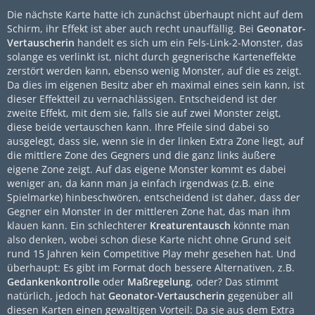
Die nächste Karte hatte ich zunächst überhaupt nicht auf dem
Schirm, ihr Effekt ist aber auch recht unauffällig. Bei
Geonator-
Vertauscherin
handelt es sich um ein Fels-Link-2-Monster, das
solange es verlinkt ist, nicht durch gegnerische Karteneffekte
zerstört werden kann, ebenso wenig Monster, auf die es zeigt.
Da dies im eigenen Besitz aber eh maximal eines sein kann, ist
dieser Effektteil zu vernachlässigen. Entscheidend ist der
zweite Effekt, mit dem sie, falls sie auf zwei Monster zeigt,
diese beide vertauschen kann. Ihre Pfeile sind dabei so
ausgelegt, dass sie, wenn sie in der linken Extra Zone liegt, auf
die mittlere Zone des Gegners und die ganz links äußere
eigene Zone zeigt. Auf das eigene Monster kommt es dabei
weniger an, da kann man ja einfach irgendwas (z.B. eine
Spielmarke) hinbeschwören, entscheidend ist daher, dass der
Gegner ein Monster in der mittleren Zone hat, das man ihm
klauen kann. Ein schlechterer
Kreaturentausch
könnte man
also denken, wobei schon diese Karte nicht ohne Grund seit
rund 15 Jahren kein Competitive Play mehr gesehen hat. Und
überhaupt: Es gibt im Format doch bessere Alternativen, z.B.
Gedankenkontrolle
oder
Maßregelung
, oder? Das stimmt
natürlich, jedoch hat
Geonator-Vertauscherin
gegenüber all
diesen Karten einen gewaltigen Vorteil: Da sie aus dem Extra