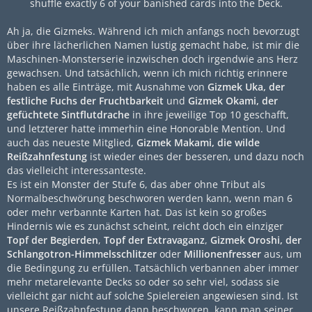
shuffle exactly 6 of your banished cards into the Deck.
Ah ja, die Gizmeks. Während ich mich anfangs noch bevorzugt
über ihre lächerlichen Namen lustig gemacht habe, ist mir die
Maschinen-Monsterserie inzwischen doch irgendwie ans Herz
gewachsen. Und tatsächlich, wenn ich mich richtig erinnere
haben es alle Einträge, mit Ausnahme von
Gizmek Uka, der
festliche Fuchs der Fruchtbarkeit
und
Gizmek Okami, der
gefüchtete Sintflutdrache
in ihre jeweilige Top 10 geschafft,
und letzterer hatte immerhin eine Honorable Mention. Und
auch das neueste Mitglied,
Gizmek Makami, die wilde
Reißzahnfestung
ist wieder eines der besseren, und dazu noch
das vielleicht interessanteste.
Es ist ein Monster der Stufe 6, das aber ohne Tribut als
Normalbeschwörung beschworen werden kann, wenn man 6
oder mehr verbannte Karten hat. Das ist kein so großes
Hindernis wie es zunächst scheint, reicht doch ein einziger
Topf der Begierden
,
Topf der Extravaganz
,
Gizmek Oroshi, der
Schlangotron-Himmelsschlitzer
oder
Millionenfresser
aus, um
die Bedingung zu erfüllen. Tatsächlich verbannen aber immer
mehr metarelevante Decks so oder so sehr viel, sodass sie
vielleicht gar nicht auf solche Spielereien angewiesen sind. Ist
unsere Reißzahnfestung dann beschworen, kann man seiner