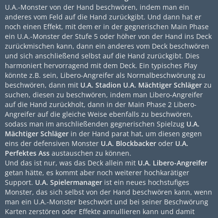
U.A.-Monster von der Hand beschwören, indem man ein
anderes vom Feld auf die Hand zurückgibt. Und dann hat er
noch einen Effekt, mit dem er in der gegnerischen Main Phase
ein U.A.-Monster der Stufe 5 oder höher von der Hand ins Deck
zurückmischen kann, dann ein anderes vom Deck beschwören
und sich anschließend selbst auf die Hand zurückgibt. Dies
harmoniert hervorragend mit dem Deck. Ein typisches Play
könnte z.B. sein, Libero-Angreifer als Normalbeschwörung zu
beschwören, dann mit
U.A. Stadion
U.A. Mächtiger Schläger
zu
suchen, diesen zu beschwören, indem man Libero-Angreifer
auf die Hand zurückholt, dann in der Main Phase 2 Libero-
Angreifer auf die gleiche Weise ebenfalls zu beschwören,
sodass man im anschließenden gegnerischen Spielzug
U.A.
Mächtiger Schläger
in der Hand parat hat, um diesen gegen
eins der defensiven Monster
U.A. Blockbacker
oder
U.A.
Perfektes Ass
austauschen zu können.
Und das ist nur, was das Deck allein mit
U.A. Libero-Angreifer
getan hätte, es kommt aber noch weiterer hochkarätiger
Support.
U.A. Spielermanager
ist ein neues hochstufiges
Monster, das sich selbst von der Hand beschwören kann, wenn
man ein U.A.-Monster beschwört und bei seiner Beschwörung
Karten zerstören oder Effekte annullieren kann und damit