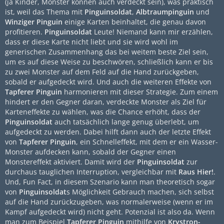
(ja Kinder, Monster können auch verdeckt sein), was praktisch
ist, weil das Thema mit
Pinguinsoldat
,
Albtraumpinguin
und
Winziger Pinguin
einige Karten beinhaltet, die genau davon
profitieren.
Pinguinsoldat
Leute! Niemand kann mir erzählen,
dass er diese Karte nicht liebt und sie wird wohl im
generischen Zusammenhang das bei weitem beste Ziel sein,
um es auf diese Weise zu beschwören, schließlich kann er bis
zu zwei Monster auf dem Feld auf die Hand zurückgeben,
sobald er aufgedeckt wird. Und auch die weiteren Effekte von
Tapferer Pinguin
harmonieren mit dieser Strategie. Zum einem
hindert er den Gegner daran, verdeckte Monster als Ziel für
Karteneffekte zu wählen, was die Chance erhöht, dass der
Pinguinsoldat
auch tatsächlich lange genug überlebt, um
aufgedeckt zu werden. Dabei hilft dann auch der letzte Effekt
von
Tapferer Pinguin
, ein Schnelleffekt, mit dem er ein Wasser-
Monster aufdecken kann, sobald der Gegner einen
Monstereffekt aktiviert. Damit wird der
Pinguinsoldat
zur
durchaus tauglichen Interruption, vergleichbar mit
Raus Hier!
.
Und, Fun Fact, in diesem Szenario kann man theoretisch sogar
von
Pinguinsoldat
s Möglichkeit Gebrauch machen, sich selbst
auf die Hand zurückzugeben, was normalerweise (wenn er im
Kampf aufgedeckt wird) nicht geht. Potenzial ist also da. Wenn
man zum Beispiel
Tapferer Pinguin
mithilfe von
Krystron-