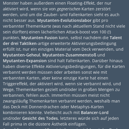
Monster haben außerdem einen Floating-Effekt, der nur
aktiviert wird, wenn sie von
gegnerischen
Karten zerstört
werden, und um die Zauber- und Fallenkarten sieht es auch
nicht besser aus.
Myutanten-Evolutionslabor
gibt pro
verbannter Themenkarte (was nach aktuellem Stand nicht viele
sein dürften) einen lächerlichen Attack-boost von 100 (!)
punkten,
Myutanten-Fusion
kann, selbst nachdem die
Talent
der drei Taktiken
-artige erweiterte Aktivierungsbedingung
erfüllt ist, nur ein einziges Material vom Deck verwenden, und
Myutanten-Geheul
,
Myutanten-Zusammenstoß
und
Myutanten-Expansion
sind halt Fallenkarten. Darüber hinaus
haben diverse Effekte Aktivierungsbedingungen, für die Karten
verbannt werden müssen oder arbeiten sonst wie mit
verbannten Karten, aber keine einzige Karte hat einen
Triggereffekt, der aktiviert wird, wenn sie verbannt wird, und
Wege, Themenkarten gezielt und/oder in großen Mengen zu
verbannen, fehlen auch. Immerhin müssen meist nicht
zwangsläufig Themenkarten verbannt werden, weshalb man
das Deck mit Donnerdrachen oder Metaphys-Karten
kombinieren könnte. Vielleicht auch mit
Balancer-Lord
und/oder
Gesicht des Todes
, letzteres würde sich auf jeden
Fall prima in die düstere Ästhetik einfügen.