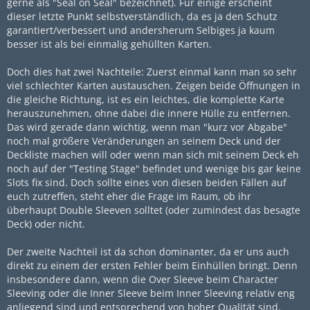
gerne als "Seal on Seal" bezeichnet). Für einige erscheint
dieser letzte Punkt selbstverständlich, da es ja den Schutz
garantiert/verbessert und andersherum Selbiges ja kaum
besser ist als bei einmalig gehüllten Karten.
Doch dies hat zwei Nachteile: Zuerst einmal kann man so sehr
viel schlechter Karten austauschen. Zeigen beide Öffnungen in
die gleiche Richtung, ist es ein leichtes, die komplette Karte
herauszunehmen, ohne dabei die innere Hülle zu entfernen.
Das wird gerade dann wichtig, wenn man "kurz vor Abgabe"
noch mal größere Veränderungen an seinem Deck und der
Deckliste machen will oder wenn man sich mit seinem Deck eh
noch auf der "Testing Stage" befindet und wenige bis gar keine
Slots fix sind. Doch sollte eines von diesen beiden Fällen auf
euch zutreffen, steht eher die Frage im Raum, ob ihr
überhaupt Double Sleeven solltet (oder zumindest das besagte
Deck) oder nicht.
Der zweite Nachteil ist da schon dominanter, da er uns auch
direkt zu einem der ersten Fehler beim Einhüllen bringt. Denn
insbesondere dann, wenn die Over Sleeve beim Character
Sleeving oder die Inner Sleeve beim Inner Sleeving relativ eng
anliegend sind und entsprechend von hoher Qualität sind,