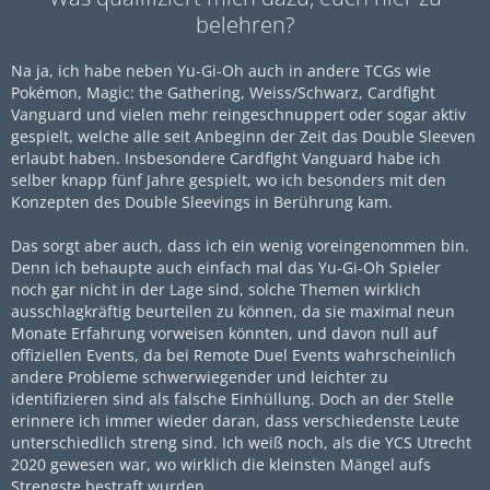
belehren?
Na ja, ich habe neben Yu-Gi-Oh auch in andere TCGs wie
Pokémon, Magic: the Gathering, Weiss/Schwarz, Cardfight
Vanguard und vielen mehr reingeschnuppert oder sogar aktiv
gespielt, welche alle seit Anbeginn der Zeit das Double Sleeven
erlaubt haben. Insbesondere Cardfight Vanguard habe ich
selber knapp fünf Jahre gespielt, wo ich besonders mit den
Konzepten des Double Sleevings in Berührung kam.
Das sorgt aber auch, dass ich ein wenig voreingenommen bin.
Denn ich behaupte auch einfach mal das Yu-Gi-Oh Spieler
noch gar nicht in der Lage sind, solche Themen wirklich
ausschlagkräftig beurteilen zu können, da sie maximal neun
Monate Erfahrung vorweisen könnten, und davon null auf
offiziellen Events, da bei Remote Duel Events wahrscheinlich
andere Probleme schwerwiegender und leichter zu
identifizieren sind als falsche Einhüllung. Doch an der Stelle
erinnere ich immer wieder daran, dass verschiedenste Leute
unterschiedlich streng sind. Ich weiß noch, als die YCS Utrecht
2020 gewesen war, wo wirklich die kleinsten Mängel aufs
Strengste bestraft wurden.