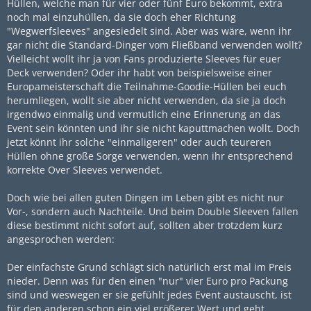
Hüllen, welche man für vier oder fünf Euro bekommt, extra
noch mal einzuhüllen, da sie doch eher Richtung
"Wegwerfsleeves" angesiedelt sind. Aber was wäre, wenn ihr
gar nicht die Standard-Dinger vom Fließband verwenden wollt?
Vielleicht wollt ihr ja von Fans produzierte Sleeves für euer
Deck verwenden? Oder ihr habt von beispielsweise einer
Europameisterschaft die Teilnahme-Goodie-Hüllen bei euch
herumliegen, wollt sie aber nicht verwenden, da sie ja doch
irgendwo einmalig und vermutlich eine Erinnerung an das
Event sein könnten und ihr sie nicht kaputtmachen wollt. Doch
jetzt könnt ihr solche "einmaligeren" oder auch teureren
Hüllen ohne große Sorge verwenden, wenn ihr entsprechend
korrekte Over Sleeves verwendet.
Doch wie bei allen guten Dingen im Leben gibt es nicht nur
Vor-, sondern auch Nachteile. Und beim Double Sleeven fallen
diese bestimmt nicht sofort auf, sollten aber trotzdem kurz
angesprochen werden:
Der einfachste Grund schlägt sich natürlich erst mal im Preis
nieder. Denn was für den einen "nur" vier Euro pro Packung
sind und weswegen er sie gefühlt jedes Event austauscht, ist
für den anderen schon ein viel größerer Wert und geht