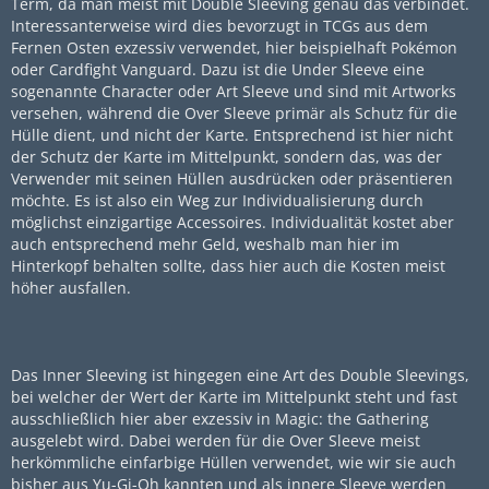
Term, da man meist mit Double Sleeving genau das verbindet.
Interessanterweise wird dies bevorzugt in TCGs aus dem
Fernen Osten exzessiv verwendet, hier beispielhaft Pokémon
oder Cardfight Vanguard. Dazu ist die Under Sleeve eine
sogenannte Character oder Art Sleeve und sind mit Artworks
versehen, während die Over Sleeve primär als Schutz für die
Hülle dient, und nicht der Karte. Entsprechend ist hier nicht
der Schutz der Karte im Mittelpunkt, sondern das, was der
Verwender mit seinen Hüllen ausdrücken oder präsentieren
möchte. Es ist also ein Weg zur Individualisierung durch
möglichst einzigartige Accessoires. Individualität kostet aber
auch entsprechend mehr Geld, weshalb man hier im
Hinterkopf behalten sollte, dass hier auch die Kosten meist
höher ausfallen.
Das Inner Sleeving ist hingegen eine Art des Double Sleevings,
bei welcher der Wert der Karte im Mittelpunkt steht und fast
ausschließlich hier aber exzessiv in Magic: the Gathering
ausgelebt wird. Dabei werden für die Over Sleeve meist
herkömmliche einfarbige Hüllen verwendet, wie wir sie auch
bisher aus Yu-Gi-Oh kannten und als innere Sleeve werden