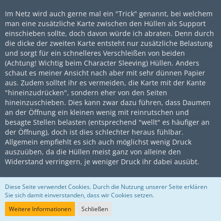
Im Netz wird auch gerne mal ein "Trick" genannt, bei welchem
man eine zusätzliche Karte zwischen den Hüllen als Support
einschieben sollte, doch davon würde ich abraten. Denn durch
die dicke der zweiten Karte entsteht nur zusätzliche Belastung
und sorgt für ein schnelleres Verschleißen von beiden
(Achtung! Wichtig beim Character Sleeving) Hüllen. Anders
schaut es meiner Ansicht nach aber mit sehr dünnen Papier
aus. Zudem solltet ihr es vermeiden, die Karte mit der Kante
"hineinzudrücken", sondern eher von den Seiten
hineinzuschieben. Dies kann zwar dazu führen, dass Daumen
an der Öffnung ein kleinen wenig mit reinrutschen und
besagte Stellen belasten (entsprechend "wellt" es häufiger an
der Öffnung), doch ist dies schlechter heraus fühlbar.
Allgemein empfiehlt es sich auch möglichst wenig Druck
auszuüben, da die Hüllen meist ganz von alleine den
Widerstand verringern, je weniger Druck ihr dabei ausübt.
Wenn ihr dann jede Karte eingehüllt habt, werdet ihr
Diese Seite verwendet Cookies. Durch die Nutzung unserer Seite erklären
vermutlich erst mal von einem aufgeblähten Deck überrascht.
Sie sich damit einverstanden, dass wir Cookies setzen.
Dies passiert besonders leicht bei ganz neuen Hüllen und ist
Weitere Informationen
Schließen
auch wieder auf den Widerstand zurückzuführen. Denn
dadurch sammeln sich kleinste Luftbläschen in der Hülle, die