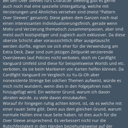
Bei den Over Sleeves fürs Character Sleeving gibt es gerne
auch noch mal eine spezielle Untergattung, welche mit
Verzierungen und Ähnliches versehen sind (meist "Pattern
Over Sleeves" genannt). Diese geben dem Ganzen noch mal
einen interessanten Individualisierungsfinish, gerade wenn
Motiv und Verzierung thematisch zusammenpassen, aber sind
meist auch kostspieliger und zugleich auch exklusiver. Da diese
oberste Schicht aber voraussichtlich öfter ausgetauscht
werden dürfte, eignen sie sich eher für die Verwendung am
Extra Deck. Zwar sind zum jetzigen Zeitpunkt verzierende
Oversleeves laut Policies nicht verboten, doch im Cardfight
Vanguard Umfeld sind diese für beispielsweise Worlds und etc.
verboten, da sie beim Markieren von Karten helfen können. Da
Cardfight Vanguard im Vergleich zu Yu-Gi-Oh aber
nonexistente Strenge bei solchen Themen aufweist, würde es
mich nicht wundern, wenn dies in den Folgejahren noch
hinzugefügt wird. Ein weiterer Grund, warum ich davon
abraten würde, zu viele davon einzukaufen.
Worauf ihr hingegen ruhig achten könnt, ist, ob es welche mit
einer rauen Seite gibt. Denn aus dem gleichen Grund, warum
normale Hüllen eine raue Seite haben, ist dies auch für die
Over Sleeve ansprechend. Es verbessert nicht nur die
Rutschfestigkeit in den Händen beziehungsweise auf der