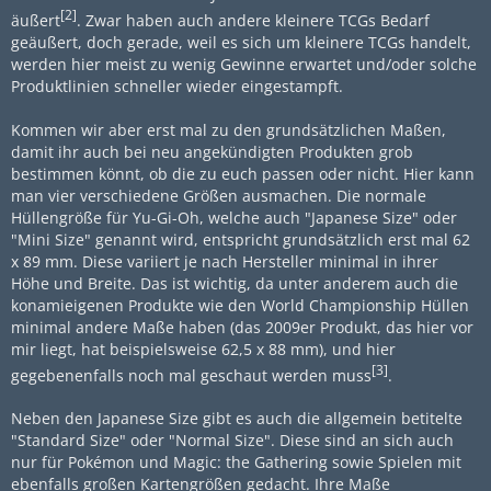
[2]
äußert
. Zwar haben auch andere kleinere TCGs Bedarf
geäußert, doch gerade, weil es sich um kleinere TCGs handelt,
werden hier meist zu wenig Gewinne erwartet und/oder solche
Produktlinien schneller wieder eingestampft.
Kommen wir aber erst mal zu den grundsätzlichen Maßen,
damit ihr auch bei neu angekündigten Produkten grob
bestimmen könnt, ob die zu euch passen oder nicht. Hier kann
man vier verschiedene Größen ausmachen. Die normale
Hüllengröße für Yu-Gi-Oh, welche auch "Japanese Size" oder
"Mini Size" genannt wird, entspricht grundsätzlich erst mal 62
x 89 mm. Diese variiert je nach Hersteller minimal in ihrer
Höhe und Breite. Das ist wichtig, da unter anderem auch die
konamieigenen Produkte wie den World Championship Hüllen
minimal andere Maße haben (das 2009er Produkt, das hier vor
mir liegt, hat beispielsweise 62,5 x 88 mm), und hier
[3]
gegebenenfalls noch mal geschaut werden muss
.
Neben den Japanese Size gibt es auch die allgemein betitelte
"Standard Size" oder "Normal Size". Diese sind an sich auch
nur für Pokémon und Magic: the Gathering sowie Spielen mit
ebenfalls großen Kartengrößen gedacht. Ihre Maße