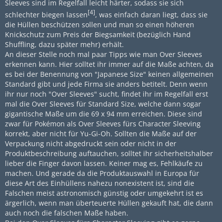
Sleeves sind im Regelfall leicht härter, sodass sie sich
[4]
schlechter biegen lassen
, was einfach daran liegt, dass sie
die Hüllen beschützen sollen und man so einen höheren
Knickschutz zum Preis der Biegsamkeit (bezüglich Hand
Shuffling, dazu später mehr) erhält.
An dieser Stelle noch mal paar Tipps wie man Over Sleeves
erkennen kann. Hier solltet ihr immer auf die Maße achten, da
es bei der Benennung von "Japanese Size" keinen allgemeinen
Standard gibt und jede Firma sie anders betitelt. Denn wenn
ihr nur noch "Over Sleeves" sucht, findet ihr im Regelfall erst
mal die Over Sleeves für Standard Size, welche dann sogar
gigantische Maße um die 69 x 94 mm erreichen. Diese sind
zwar für Pokémon als Over Sleeves fürs Character Sleeving
korrekt, aber nicht für Yu-Gi-Oh. Sollten die Maße auf der
Verpackung nicht abgedruckt sein oder nicht in der
Produktbeschreibung auftauchen, solltet ihr sicherheitshalber
lieber die Finger davon lassen. Keiner mag es, Fehlkäufe zu
machen. Und gerade da die Produktauswahl in Europa für
diese Art des Einhüllens nahezu nonexistent ist, sind die
Falschen meist astronomisch günstig oder umgekehrt ist es
ärgerlich, wenn man überteuerte Hüllen gekauft hat, die dann
auch noch die falschen Maße haben.