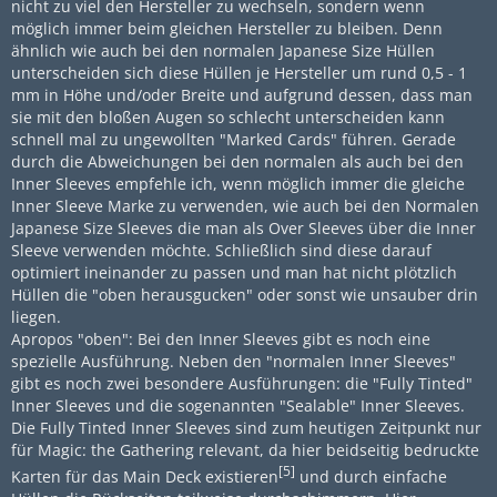
nicht zu viel den Hersteller zu wechseln, sondern wenn
möglich immer beim gleichen Hersteller zu bleiben. Denn
ähnlich wie auch bei den normalen Japanese Size Hüllen
unterscheiden sich diese Hüllen je Hersteller um rund 0,5 - 1
mm in Höhe und/oder Breite und aufgrund dessen, dass man
sie mit den bloßen Augen so schlecht unterscheiden kann
schnell mal zu ungewollten "Marked Cards" führen. Gerade
durch die Abweichungen bei den normalen als auch bei den
Inner Sleeves empfehle ich, wenn möglich immer die gleiche
Inner Sleeve Marke zu verwenden, wie auch bei den Normalen
Japanese Size Sleeves die man als Over Sleeves über die Inner
Sleeve verwenden möchte. Schließlich sind diese darauf
optimiert ineinander zu passen und man hat nicht plötzlich
Hüllen die "oben herausgucken" oder sonst wie unsauber drin
liegen.
Apropos "oben": Bei den Inner Sleeves gibt es noch eine
spezielle Ausführung. Neben den "normalen Inner Sleeves"
gibt es noch zwei besondere Ausführungen: die "Fully Tinted"
Inner Sleeves und die sogenannten "Sealable" Inner Sleeves.
Die Fully Tinted Inner Sleeves sind zum heutigen Zeitpunkt nur
für Magic: the Gathering relevant, da hier beidseitig bedruckte
[5]
Karten für das Main Deck existieren
und durch einfache