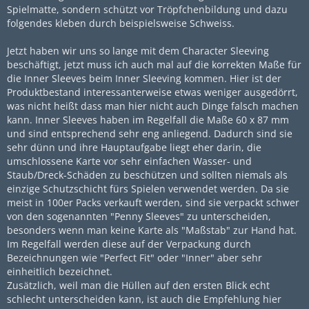
Spielmatte, sondern schützt vor Tröpfchenbildung und dazu
folgendes kleben durch beispielsweise Schweiss.
Jetzt haben wir uns so lange mit dem Character Sleeving
beschäftigt, jetzt muss ich auch mal auf die korrekten Maße für
die Inner Sleeves beim Inner Sleeving kommen. Hier ist der
Produktbestand interessanterweise etwas weniger ausgedörrt,
was nicht heißt dass man hier nicht auch Dinge falsch machen
kann. Inner Sleeves haben im Regelfall die Maße 60 x 87 mm
und sind entsprechend sehr eng anliegend. Dadurch sind sie
sehr dünn und ihre Hauptaufgabe liegt eher darin, die
umschlossene Karte vor sehr einfachen Wasser- und
Staub/Dreck-Schäden zu beschützen und sollten niemals als
einzige Schutzschicht fürs Spielen verwendet werden. Da sie
meist in 100er Packs verkauft werden, sind sie verpackt schwer
von den sogenannten "Penny Sleeves" zu unterscheiden,
besonders wenn man keine Karte als "Maßstab" zur Hand hat.
Im Regelfall werden diese auf der Verpackung durch
Bezeichnungen wie "Perfect Fit" oder "Inner" aber sehr
einheitlich bezeichnet.
Zusätzlich, weil man die Hüllen auf den ersten Blick echt
schlecht unterscheiden kann, ist auch die Empfehlung hier