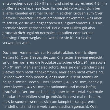
entsprechen dabei 66 x 91 mm und sind entsprechend 4-6 mm
größer als die Japanese Size. Ihr werdet voraussichtlich bei
allerlei Kanälen erst mal Hüllen in solchen Größen zum Over
Sleeven/Character Sleeven empfohlen bekommen, was aber
falsch ist, da sie wie angesprochen für ganz andere TCGs als
normale Sleeve gedacht sind. Bei diesen Hüllen gilt also
grundsätzlich, egal ob normales einhüllen oder Double
Sleeving: Finger weglassen, wenn ihr sie für Yu-Gi-Oh
verwenden wollt.
Doch nun kommen wir zur Hauptattraktion: den richtigen
Maßen für Over Sleeves die zum Character Sleeving gedacht
sind. Hier variieren die Produkte zwischen 64,5 x 91 mm sowie
64 x 91 mm. Man sieht also sofort, dass sie den Standard Size
Sleeves doch recht nahekommen, aber eben nicht exakt sind.
Gerade wenn man bedenkt, dass man nur sehr schwer an
beispielsweise Broccoli Over Sleeves (64,5 x 91 mm) oder Z Jr.
Over Sleeves (64 x 91 mm) herankommt und meist heftig
draufzahlt. Der Unterschied liegt aber im Material. "Normale"
Standard Size Hüllen sind grundsätzlich erst mal nicht allzu
dick, besonders wenn es sich um komplett transparente
handelt und sind sehr weich und elastisch gemacht. Over