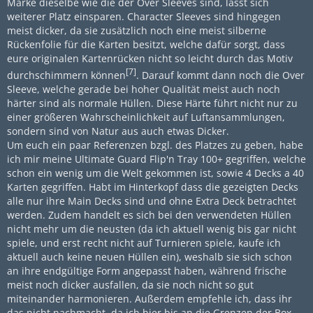
Marke dieselbe wie die der Over Sleeves sind, lässt sich
weiterer Platz einsparen. Character Sleeves sind hingegen
meist dicker, da sie zusätzlich noch eine meist silberne
Rückenfolie für die Karten besitzt, welche dafür sorgt, dass
eure originalen Kartenrücken nicht so leicht durch das Motiv
[7]
durchschimmern können
. Darauf kommt dann noch die Over
Sleeve, welche gerade bei hoher Qualität meist auch noch
härter sind als normale Hüllen. Diese Härte führt nicht nur zu
einer größeren Wahrscheinlichkeit auf Luftansammlungen,
sondern sind von Natur aus auch etwas Dicker.
Um euch ein paar Referenzen bzgl. des Platzes zu geben, habe
ich mir meine Ultimate Guard Flip'n Tray 100+ gegriffen, welche
schon ein wenig um die Welt gekommen ist, sowie 4 Decks a 40
Karten gegriffen. Habt im Hinterkopf dass die gezeigten Decks
alle nur ihre Main Decks sind und ohne Extra Deck betrachtet
werden. Zudem handelt es sich bei den verwendeten Hüllen
nicht mehr um die neusten (da ich aktuell wenig bis gar nicht
spiele, und erst recht nicht auf Turnieren spiele, kaufe ich
aktuell auch keine neuen Hüllen ein), weshalb sie sich schon
an ihre endgültige Form angepasst haben, während frische
meist noch dicker ausfallen, da sie noch nicht so gut
miteinander harmonieren. Außerdem empfehle ich, dass ihr
das nicht nachmacht, da ich hier bis an die Grenzen der Box