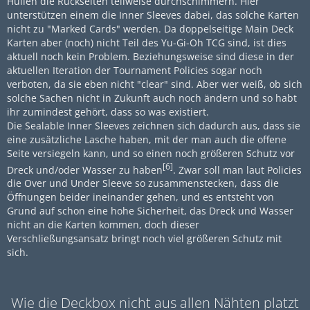
Hüllen die Rückseiten teilweise durchschimmern. Hier
unterstützen einem die Inner Sleeves dabei, das solche Karten
nicht zu "Marked Cards" werden. Da doppelseitige Main Deck
Karten aber (noch) nicht Teil des Yu-Gi-Oh TCG sind, ist dies
aktuell noch kein Problem. Beziehungsweise sind diese in der
aktuellen Iteration der Tournament Policies sogar noch
verboten, da sie eben nicht "clear" sind. Aber wer weiß, ob sich
solche Sachen nicht in Zukunft auch noch ändern und so habt
ihr zumindest gehört, dass so was existiert.
Die Sealable Inner Sleeves zeichnen sich dadurch aus, dass sie
eine zusätzliche Lasche haben, mit der man auch die offene
Seite versiegeln kann, und so einen noch größeren Schutz vor
[6]
Dreck und/oder Wasser zu haben
. Zwar soll man laut Policies
die Over und Under Sleeve so zusammenstecken, dass die
Öffnungen beider ineinander gehen, und es entsteht von
Grund auf schon eine hohe Sicherheit, das Dreck und Wasser
nicht an die Karten kommen, doch dieser
Verschließungsansatz bringt noch viel größeren Schutz mit
sich.
Wie die Deckbox nicht aus allen Nähten platzt