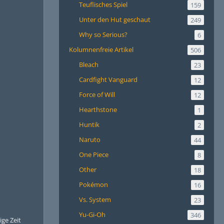
Teuflisches Spiel
159
Unter den Hut geschaut
249
Why so Serious?
6
Kolumnenfreie Artikel
506
Bleach
23
Cardfight Vanguard
12
Force of Will
12
Hearthstone
1
Huntik
2
Naruto
44
One Piece
8
Other
18
Pokémon
16
Vs. System
23
Yu-Gi-Oh
346
ige Zeit