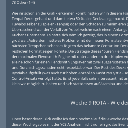
78 Other (1-4)
Wie ihr schon an der Grafik erkennen könnt, hatten wir in diesem F
Tenpai-Decks gehabt und damit etwa 50 % aller Decks ausgemacht. 
Fuwalos selber zu spielen (Tenpai) oder den Schaden zu minimieren (Fi
Überraschend war der Verfall von Yubel, welche nach einem Anfangs 
Kuchens übernahm. Es hatte sich nämlich gezeigt, das in einem For
groß war. Außerdem hatte es Probleme mit den neuen Formatsentwi
nächsten Treppchen sehen: es folgten das bekannte Centur-Ion Deck 
restlichen Format zeigen konnte. Die Strategie dieses "puren Fiend
der maximalen Fiendsmith-Engine mit unter anderem drei Kopien von
alleine schon für einen Fiendsmith Engraver mit zwei ausgerüstete
und Durchschlagsschaden echt respektabel war. Der Rest des Decks
Bystials aufgefüllt (was auch zur hohen Anzahl an Kashtira/Bystial-
Control-Ansatz verfolgt hatte. Es ist jedenfalls sehr interessant mi
klein wie möglich zu halten und sich stattdessen auf Azamina und d
Woche 9 ROTA - Wie dem
Einen besonderen Blick wollte ich dann nochmal auf die 9 Woche des
dieser Woche gab es mit der YCS Anaheim nicht nur ein großes Event