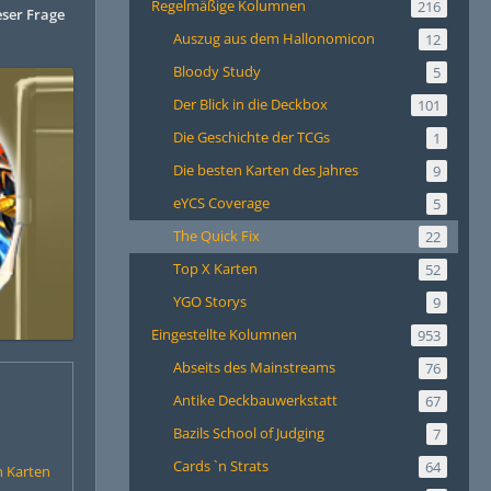
Regelmäßige Kolumnen
216
eser Frage
Auszug aus dem Hallonomicon
12
Bloody Study
5
Der Blick in die Deckbox
101
Die Geschichte der TCGs
1
Die besten Karten des Jahres
9
eYCS Coverage
5
The Quick Fix
22
Top X Karten
52
YGO Storys
9
Eingestellte Kolumnen
953
Abseits des Mainstreams
76
Antike Deckbauwerkstatt
67
Bazils School of Judging
7
Cards `n Strats
64
n Karten