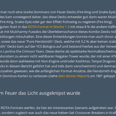
ormat noch eine starke Dominanz von Feuer-Decks (Fire King und Snake-Eye)
Dies kam vorwiegend daher, das diese Decks entweder gut darin waren Mul
re King, Snake-Eye) oder gar den Effekt frühzeitig zu negieren (Fire King).
guten Start in das
ROTA-Format in Woche 1-3
mit etwa 8 % die andere Hälft
mat mit Mulcharmy Fuwalos die Überlebensschance dieses Kombo-Decks nich
cklungen mitzuhalten. Eine dieser Entwicklungen konnte man auch shcon 
sowie das neue "Pure Fiendsmith"-Deck, welche mit 5,2 % aber keinen stabi
smith" Decks kam auf der YCS Bologna auf und bestand hierbei aus der Ver
 Lacrima the Crimson Tears. Diese diente als spielstarke Normalbeschwör
n Monstern zu einem nicht wählbaren Negater-Tower wurde, der mit einer AT
 wurde dann wahlweise mit Non-Engine und/oder Kashtiras, Tenpai Dragons
Decks in diesem Bericht geführt hat und teils darin verschwimmt) und demna
t anzusehen gewesen, wie die anfänglichen Format-Ansätze, die Fiendsmith-En
en Dominus-Karten zu verlassen (siehe
dem letzten Report
) um 180° gekippt 
 Feuer das Licht ausgeknipst wurde
 ROTA-Formats werfen, da hier ein interessantes Szenario aufgetreten war. 
, sondern zugleich war auch das neue Neben-Set Crossover Breakers in Kraft