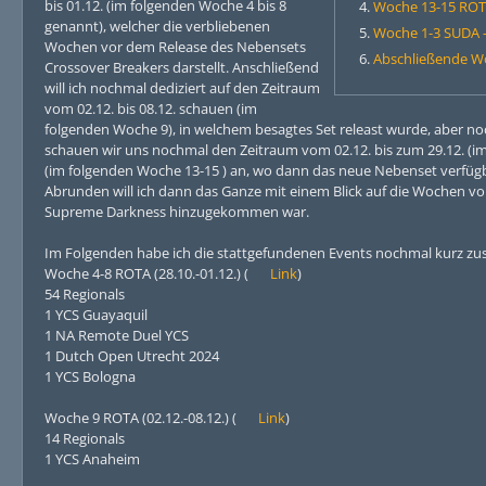
bis 01.12. (im folgenden Woche 4 bis 8
Woche 13-15 ROTA
genannt), welcher die verbliebenen
Woche 1-3 SUDA -
Wochen vor dem Release des Nebensets
Abschließende W
Crossover Breakers darstellt. Anschließend
will ich nochmal dediziert auf den Zeitraum
vom 02.12. bis 08.12. schauen (im
folgenden Woche 9), in welchem besagtes Set releast wurde, aber noch
schauen wir uns nochmal den Zeitraum vom 02.12. bis zum 29.12. (im 
(im folgenden Woche 13-15 ) an, wo dann das neue Nebenset verfügbar
Abrunden will ich dann das Ganze mit einem Blick auf die Wochen vo
Supreme Darkness hinzugekommen war.
Im Folgenden habe ich die stattgefundenen Events nochmal kurz zu
Woche 4-8 ROTA (28.10.-01.12.) (
Link
)
54 Regionals
1 YCS Guayaquil
1 NA Remote Duel YCS
1 Dutch Open Utrecht 2024
1 YCS Bologna
Woche 9 ROTA (02.12.-08.12.) (
Link
)
14 Regionals
1 YCS Anaheim