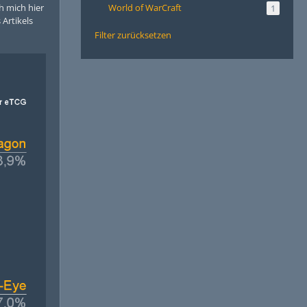
World of WarCraft
ch mich hier
1
Artikels
Filter zurücksetzen