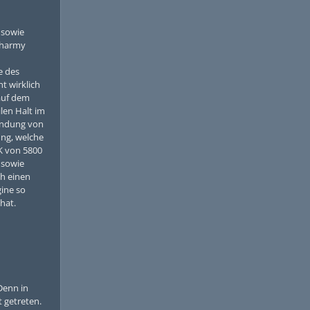
 sowie
charmy
e des
t wirklich
auf dem
len Halt im
wendung von
ung, welche
K von 5800
 sowie
ch einen
gine so
hat.
Denn in
 getreten.