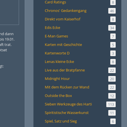
Card Ratings
8
Chronos' Gedankengang
46
Direkt vom Kaiserhof
8
Edis Ecke
34
 Und dann
E-Man Games
7
is 19.01.
Karten mit Geschichte
t trat.
5
ptset
Kartenworte D
3
Lenas kleine Ecke
8
gt:
Live aus der Bratpfanne
22
Midnight Hour
20
Mit dem Rücken zur Wand
22
Outside the Box
12
Sieben Werkzeuge des Harti
113
Spiritistische Wasserkunst
11
Spiel, Satz und Sieg
6