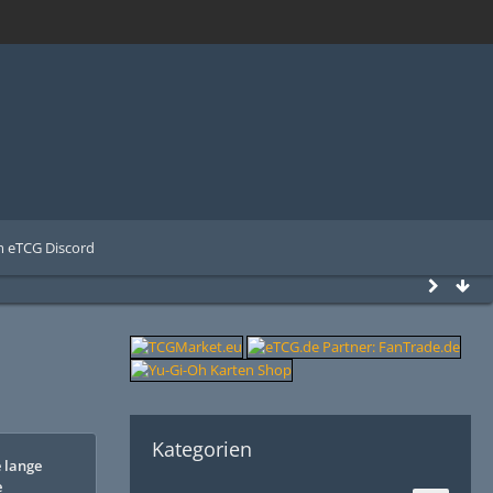
 eTCG Discord
Kategorien
e lange
e