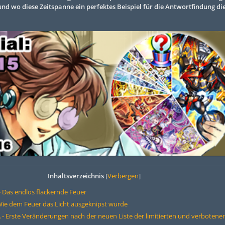
nd wo diese Zeitspanne ein perfektes Beispiel für die Antwortfindung di
Inhaltsverzeichnis
[
Verbergen
]
 Das endlos flackernde Feuer
ie dem Feuer das Licht ausgeknipst wurde
- Erste Veränderungen nach der neuen Liste der limitierten und verbotene