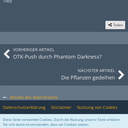
Toby
Teilen
VORHERIGER ARTIKEL
OTK-Push durch Phantom Darkness?
NÄCHSTER ARTIKEL
Die Pflanzen gedeihen
Abseits des Mainstreams
Datenschutzerklärung
Disclaimer
Nutzung von Cookies
Impressum
Kontakt
Diese Seite verwendet Cookies. Durch die Nutzung unserer Seite erklären
Sie sich damit einverstanden, dass wir Cookies setzen.
Stil ändern