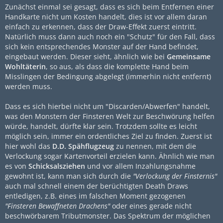
Zunächst einmal sei gesagt, dass es sich beim Entfernen einer
Handkarte nicht um Kosten handelt, dies ist vor allem daran
einfach zu erkennen, dass der Draw-Effekt zuerst eintritt.
Natürlich muss dann auch noch ein "Schutz" für den Fall, dass
sich kein entsprechendes Monster auf der Hand befindet,
eingebaut werden. Dieser sieht, ähnlich wie bei
Gemeinsame
Wohltäterin
, so aus, als dass die komplette Hand beim
Misslingen der Bedingung abgelegt (immerhin nicht entfernt)
werden muss.
Dass es sich hierbei nicht um "Discarden/Abwerfen" handelt,
was den Monstern der Finsteren Welt zur Beschwörung helfen
würde, handelt, dürfte klar sein. Trotzdem sollte es leicht
möglich sein, immer ein ordentliches Ziel zu finden. Zuerst ist
hier wohl das
D.D. Spähflugzeug
zu nennen, mit dem die
Verlockung sogar Kartenvorteil erzielen kann. Ähnlich wie man
es von
Schicksalsziehen
und vor allem
Inzahlungsnahme
gewohnt ist, kann man sich durch die
"Verlockung der Finsternis"
auch mal schnell einem der berüchtigten Death Draws
entledigen, z.B. eines im falschen Moment gezogenen
"Finsteren Bewaffneten Drachens"
oder eines gerade nicht
beschwörbarem Tributmonster. Das Spektrum der möglichen