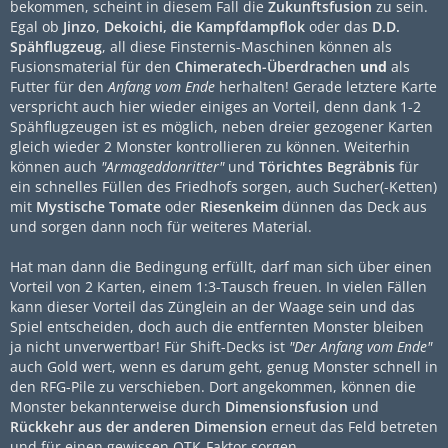
bekommen, scheint in diesem Fall die
Zukunftsfusion
zu sein.
Egal ob
Jinzo
,
Dekoichi, die Kampfdampflok
oder das
D.D.
Spähflugzeug
, all diese Finsternis-Maschinen können als
Fusionsmaterial für den
Chimeratech-Überdrache
n
und
als
Futter für den
Anfang vom Ende
herhalten! Gerade letztere Karte
verspricht auch hier wieder einiges an Vorteil, denn dank 1-2
Spähflugzeugen ist es möglich, neben dreier gezogener Karten
gleich wieder 2 Monster kontrollieren zu können. Weiterhin
können auch
"Armageddonritter"
und
Törichtes Begräbnis
für
ein schnelles Füllen des Friedhofs sorgen, auch Sucher(-Ketten)
mit
Mystische Tomate
oder
Riesenkeim
dünnen das Deck aus
und sorgen dann noch für weiteres Material.
Hat man dann die Bedingung erfüllt, darf man sich über einen
Vorteil von 2 Karten, einem 1:3-Tausch freuen. In vielen Fällen
kann dieser Vorteil das Zünglein an der Waage sein und das
Spiel entscheiden, doch auch die entfernten Monster bleiben
ja nicht unverwertbar! Für Shift-Decks ist
"Der Anfang vom Ende"
auch Gold wert, wenn es darum geht, genug Monster schnell in
den RFG-Pile zu verschieben. Dort angekommen, können die
Monster bekannterweise durch
Dimensionsfusion
und
Rückkehr aus der anderen Dimension
erneut das Feld betreten
und für einen gewissen OTK-Faktor sorgen.