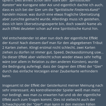
opfern. Dies ähnelt schon sehr stark den
"Spiritistischen
Künsten"
wie Kurogane oder Aoi und eigentlich dachte ich auch,
dass es sich bei der Gier um die
"Spritistische Finsternis-Kunst"
handeln müsse, was durch eine etwas fragliche Übersetzung
aber zunichte gemacht wurde. Allerdings muss ich gestehen,
dass ich kein Übersetzungsexperte bin, doch sowohl Name als
auch Effekt deuteten schon auf eine Spiritistische Kunst hin.
Viel entscheidender ist aber nun doch der eigentliche Effekt
der Kunst! Nach diesem darf man für den abgegebenen Tribut
2 Karten ziehen. Klingt erstmal nicht schlecht, zwei Karten
ziehen zu dürfen ist immer gut, Speed, Deckausdünnung usw...
Da dieser Effekt aber vielleicht schon wieder etwas sehr heftig
wäre (vor allem in Relation zu den anderen Künsten), wurde
die Bedingung auferlegt, dass der Gegner den Effekt der "Gier"
durch das einfache Vorzeigen einer Zauberkarte verhindern
kann.
Insgesamt ist der Effekt der Geisterkunst meiner Meinung nach
sehr interessant. Als kontrollierender Spieler weiß man meist
nur bedingt, was man zu erwarten hat und ob der eigentliche
Effekt auch zum Tragen kommt. Dies ist vielleicht auch der
Schwachpunkt der "Gier": man kann in den meisten Fällen