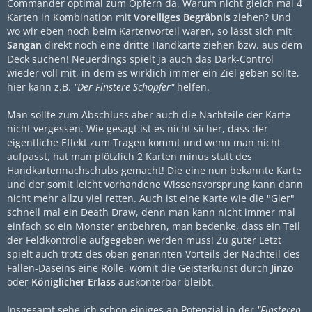
Commander
optimal zum Opfern da. Warum nicht gleich mal 4
Karten in Kombination mit
Voreiliges Begräbnis
ziehen? Und
wo wir eben noch beim Kartenvorteil waren, so lässt sich mit
Sangan
direkt noch eine dritte Handkarte ziehen bzw. aus dem
Deck suchen! Neuerdings spielt ja auch das Dark-Control
wieder voll mit, in dem es wirklich immer ein Ziel geben sollte,
hier kann z.B.
"Der Finstere Schöpfer"
helfen.
Man sollte zum Abschluss aber auch die Nachteile der Karte
nicht vergessen. Wie gesagt ist es nicht sicher, dass der
eigentliche Effekt zum Tragen kommt und wenn man nicht
aufpasst, hat man plötzlich 2 Karten minus statt des
Handkartennachschubs gemacht! Die eine nun bekannte Karte
und der somit leicht vorhandene Wissensvorsprung kann dann
nicht mehr allzu viel retten. Auch ist eine Karte wie die "Gier"
schnell mal ein Death Draw, denn man kann nicht immer mal
einfach so ein Monster entbehren, man bedenke, dass ein Teil
der Feldkontrolle aufgegeben werden muss! Zu guter Letzt
spielt auch trotz des oben genannten Vorteils der Nachteil des
Fallen-Daseins eine Rolle, womit die Geisterkunst durch
Jinzo
oder
Königlicher Erlass
auskonterbar bleibt.
Insgesamt sehe ich schon einiges an Potenzial in der
"Finsteren