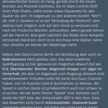
abzuwerfenden Karten ist riesig, gerade durch die neuen
Monster aus Phantom Darkness, die im Dark-Control/-Shift
ihren Platz finden, sollte immer etwas Passendes für den
Zauber da sein. Im Gegensatz zu den anderen beiden "Wirf 1
ab, zieh 2"-Zaubern ist es bei
"Verlockung der Finsternis"
aber
ebenso noch möglich, sich auf sein Glück zu verlassen und
noch ein Finsternis-Monster aufzuziehen, wenn gerade Keines
auf der Hand ist. Man geht natürlich das Risiko einer komplett
verlorenen Hand ein, doch ist es durchaus eine Option, wenn
man ohnehin am Rande der Niederlage steht!
Neben dem Dark-Control dürfte die Verlockung aber auch im
Makrokosmos
-Deck spielbar sein. Das eben erwähnte
Spähflugzeug ist hier genauso ein mögliches Abwurf-Ziel wie
D.D. Überlebender
,
Brecher, Magischer Krieger
oder
Jäger im
Hinterhalt
, die aber im Gegensatz zum Flugzeug allesamt
nicht
wiederkommen! Trotzdem sollte die Karte durchaus Chancen
haben, sich im Kosmos-Control durchsetzen zu können, der
Speed in solchen Decks ist ja bekanntlich auch nur schwer zu
erreichen. Wo wir beim Thema "Speed" sind, kommen auch
direkt der DDT bzw. der Untouchable DDT in den Sinn. Dass
das Abwerfen nicht durch
Schicksalsheld - Diamond Dude
umgangen werden kann, soll dabei gar nicht mal so stören,