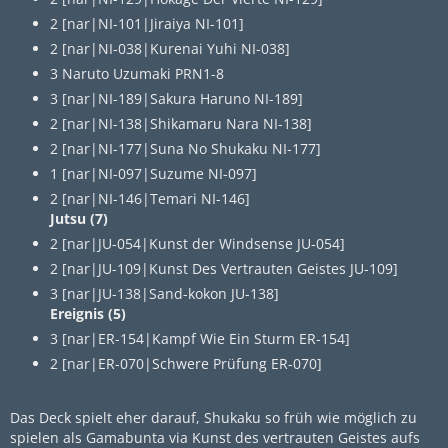
2 [nar|NI-101|Jiraiya NI-101]
2 [nar|NI-038|Kurenai Yuhi NI-038]
3 Naruto Uzumaki PRN1-8
3 [nar|NI-189|Sakura Haruno NI-189]
2 [nar|NI-138|Shikamaru Nara NI-138]
2 [nar|NI-177|Suna No Shukaku NI-177]
1 [nar|NI-097|Suzume NI-097]
2 [nar|NI-146|Temari NI-146]
Jutsu (7)
2 [nar|JU-054|Kunst der Windsense JU-054]
2 [nar|JU-109|Kunst Des Vertrauten Geistes JU-109]
3 [nar|JU-138|Sand-kokon JU-138]
Ereignis (5)
3 [nar|ER-154|Kampf Wie Ein Sturm ER-154]
2 [nar|ER-070|Schwere Prüfung ER-070]
Das Deck spielt eher darauf, Shukaku so früh wie möglich zu
spielen als Gamabunta via Kunst des vertrauten Geistes aufs