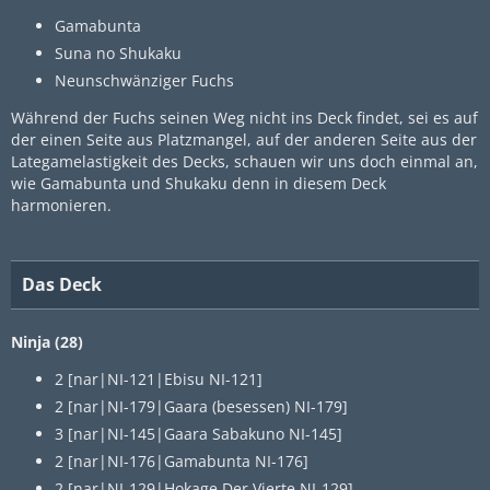
Gamabunta
Suna no Shukaku
Neunschwänziger Fuchs
Während der Fuchs seinen Weg nicht ins Deck findet, sei es auf
der einen Seite aus Platzmangel, auf der anderen Seite aus der
Lategamelastigkeit des Decks, schauen wir uns doch einmal an,
wie Gamabunta und Shukaku denn in diesem Deck
harmonieren.
Das Deck
Ninja (28)
2 [nar|NI-121|Ebisu NI-121]
2 [nar|NI-179|Gaara (besessen) NI-179]
3 [nar|NI-145|Gaara Sabakuno NI-145]
2 [nar|NI-176|Gamabunta NI-176]
2 [nar|NI-129|Hokage Der Vierte NI-129]