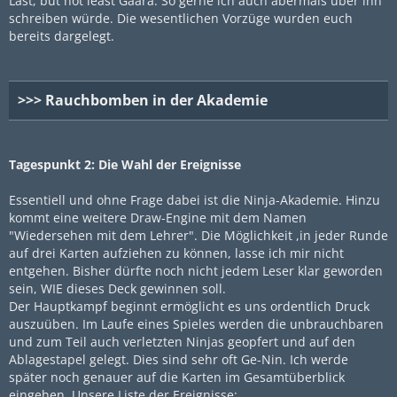
Last, but not least Gaara. So gerne ich auch abermals über ihn
schreiben würde. Die wesentlichen Vorzüge wurden euch
bereits dargelegt.
>>> Rauchbomben in der Akademie
Tagespunkt 2: Die Wahl der Ereignisse
Essentiell und ohne Frage dabei ist die Ninja-Akademie. Hinzu
kommt eine weitere Draw-Engine mit dem Namen
"Wiedersehen mit dem Lehrer". Die Möglichkeit ,in jeder Runde
auf drei Karten aufziehen zu können, lasse ich mir nicht
entgehen. Bisher dürfte noch nicht jedem Leser klar geworden
sein, WIE dieses Deck gewinnen soll.
Der Hauptkampf beginnt ermöglicht es uns ordentlich Druck
auszuüben. Im Laufe eines Spieles werden die unbrauchbaren
und zum Teil auch verletzten Ninjas geopfert und auf den
Ablagestapel gelegt. Dies sind sehr oft Ge-Nin. Ich werde
später noch genauer auf die Karten im Gesamtüberblick
eingehen. Unsere Liste der Ereignisse: