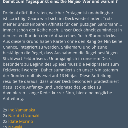
Damit zum Tagespunkt eins: Die Ninjas- Wer und warum ?
Dreimal dürft ihr raten, welcher Protagonist unabdingbar
ist.....richtig, Gaara wird sich im Deck wiederfinden. Trotz
meiner unscheinbaren Affinität für den putzigen Sandmann...
immer schön der Reihe nach. Unser Deck ähnelt zumindest in
den ersten Runden dem Aufbau eines Rush-/Runnerdecks.
Aus diesem Grund haben Karten ohne den Rang Ge-Nin keine
Chance, integriert zu werden. Shikamaru und Shizune
bestätigen die Regel, dass Ausnahmen die Regel bestätigen.
Stichtwort Feldpräsenz: Unumgänglich in unserem Deck,
besonders zu Beginn des Spieles muss die Feldpräsenz zum
Feldvorteil werden. Daher summiert sich unser Ninjastamm
der Runden null bis zwei auf 16 Ninjas. Diese Aufteilung
resultierte daraus, dass unser Deck besonders prädestiniert
dazu ist die Anfangs- und Endphase des Spieles zu
dominieren. Lange Rede, kurzer Sinn, hier eine mögliche
Aufteilung:
2x
Ino Yamanaka
2x
Naruto Uzumaki
2x
Idate Morino
1x
Nawaki