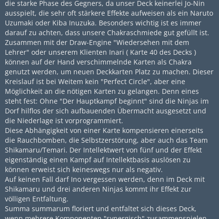
die starke Phase des Gegners, da unser Deck keinerlei Jo-Nin
ausspielt, die sehr oft stärkere Effekte aufweisen als ein Naruto
Uzumaki oder Kiba Inuzuka. Besonders wichtig ist es immer
darauf zu achten, dass unsere Chakraschmiede gut gefüllt ist.
Zusammen mit der Draw-Engine "Wiedersehen mit dem
Lehrer" oder unserem Klienten Inari ( Karte 40 des Decks )
können auf der Hand verschimmelnde Karten als Chakra
genutzt werden, um neuen Deckkarten Platz zu machen. Dieser
Kreislauf ist bei Weitem kein "Perfect Circle", aber eine
Möglichkeit an die nötigen Karten zu gelangen. Denn eines
steht fest: Ohne "Der Hauptkampf beginnt" sind die Ninjas im
Dorf hilflos der sich aufbauenden Übermacht ausgesetzt und
die Niederlage ist vorprogrammiert.
Diese Abhängigkeit von einer Karte kompensieren einerseits
die Rauchbomben, die Selbstzerstörung, aber auch das Team
Shikamaru/Temari. Der Intellektwert von fünf und der Effekt
eigenständig einen Kampf auf Intellektbasis auslösen zu
können erweist sich keineswegs nur als negativ.
Auf keinen Fall darf Ino vergessen werden, denn im Deck mit
Shikamaru und drei anderen Ninjas kommt ihr Effekt zur
völligen Entfaltung.
Summa summarum floriert und entfaltet sich dieses Deck,
wenn mehrere Komponenten "synergisch" zusammenspielen.