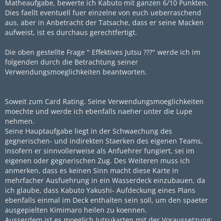
Matheaufgabe, bewerte ich Kabuto mit ganzen 6/10 Punkten.
Dies faellt eventuell fuer einzelne von euch ueberraschend
aus, aber in Anbetracht der Tatsache, dass er seine Macken
aufweist, ist es durchaus gerechtfertigt.
Die oben gestellte Frage " Effektives Jutsu ???" werde ich im
folgenden durch die Betrachtung seiner
Verwendungsmoeglichkeiten beantworten.
Soweit zum Card Rating. Seine Verwendungsmoeglichkeiten
moechte und werde ich ebenfalls naeher unter die Lupe
nehmen.
Seine Hauptaufgabe liegt in der Schwaechung des
gegnerischen- und indirekten Staerken des eigenen Teams,
insofern er sinnvollerweise als Anfuehrer fungiert, sei im
eigenen oder gegnerischen Zug. Des Weiteren muss ich
anmerken, dass es keinen Sinn macht diese Karte in
mehrfacher Ausfuehrung in ein Wasserdeck einzubauen, da
ich glaube, dass Kabuto Yakushi- Aufdeckung eines Plans
ebenfalls einmal im Deck enthalten sein soll, um den spaeter
ausgepielten Kimimaro heilen zu koennen.
Ausserdem ist es moeglich Jutsukarten mit der Voraussetzung: