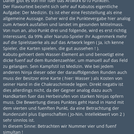
Daher gibt es von mir fuer das Artwork 6/10 Punkten.
Der Flavourtext bezieht sich sehr auf Kabutos eigentliche
Aufgabe: Der Medizin. Es ist eher eine Feststellung als eine
allgemeine Aussage. Daher wird die Punktevergabe hier analog
zum Artwork ausfallen und landet im gesunden Mittelmass.
Von nun an, also Punkt drei und folgende, wird es erst richtig
interessant, da 99% aller Naruto-Spieler ihr Augenmerk mehr
auf die Spielstaerke als auf das Artwork legen ( Ja, ich kenne
Spieler, die Karten spielen, die gut aussehen ! ).
Kabuto gehoert dem Wasser-Element an und benoetigt eine
dicke fuenf auf dem Rundenzaehler, um manuell auf das Feld
zu gelangen. Sein Kampfstil ist Medizin. Wie bei jedem
anderen Ninja dieser oder der darauffolgenden Runden auch
muss der Besitzer eine Karte ( hier: Wasser ) als Kosten von
seiner Hand in die Chakraschmiede legen. Direkt negativ ist
dies allerdings nicht, da der Gegner analog dazu auch
Handkarten fuer das Herbeirufen von starken Ninjas opfern
muss. Die Bewertung dieses Punktes geht Hand in Hand mit
dem vierten und fuenften Punkt, da eine Betrachtung der
Rundenzahl plus Eigenschaften ( Jo-Nin, Intellektwert von 2 )
sehr sinnlos ist.
In diesem Sinne: Betrachten wir Nummer vier und fuenf
simultan !