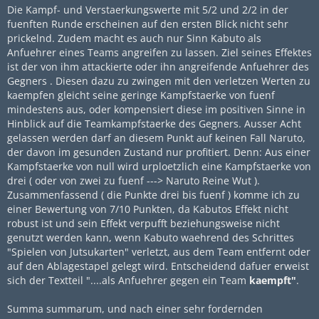
Die Kampf- und Verstaerkungswerte mit 5/2 und 2/2 in der
fuenften Runde erscheinen auf den ersten Blick nicht sehr
prickelnd. Zudem macht es auch nur Sinn Kabuto als
Anfuehrer eines Teams angreifen zu lassen. Ziel seines Effektes
ist der von ihm attackierte oder ihn angreifende Anfuehrer des
Gegners . Diesen dazu zu zwingen mit den verletzen Werten zu
kaempfen gleicht seine geringe Kampfstaerke von fuenf
mindestens aus, oder kompensiert diese im positiven Sinne in
Hinblick auf die Teamkampfstaerke des Gegners. Ausser Acht
gelassen werden darf an diesem Punkt auf keinen Fall Naruto,
der davon im gesunden Zustand nur profitiert. Denn: Aus einer
Kampfstaerke von null wird urploetzlich eine Kampfstaerke von
drei ( oder von zwei zu fuenf ---> Naruto Reine Wut ).
Zusammenfassend ( die Punkte drei bis fuenf ) komme ich zu
einer Bewertung von 7/10 Punkten, da Kabutos Effekt nicht
robust ist und sein Effekt verpufft beziehungsweise nicht
genutzt werden kann, wenn Kabuto waehrend des Schrittes
"Spielen von Jutsukarten" verletzt, aus dem Team entfernt oder
auf den Ablagestapel gelegt wird. Entscheidend dafuer erweist
sich der Textteil "....als Anfuehrer gegen ein Team
kaempft"
.
Summa summarum, und nach einer sehr fordernden