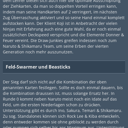
dem Lehrer bieten sich auch hier die optimale Ausschöpfung
der Ziehkarten, da man so doppelten Vorteil erringen kann,
indem man seine Handkarten auf 2 verringert, im nächsten
Zug Überraschung aktiviert und so seine Hand einmal komplett
aufstocken kann. Der Klient Koji ist in Anbetracht der vielen
Ninjas mit Erfahrung auch eine gute Wahl, da er noch einmal
zusätzlichen Deckspeed verspricht und die Elemente Donner &
Feuer vereint. Die Draw-Junkies greifen indessen noch zum
Naruto & Shikamaru Team, um seine Erben der vierten
Generation noch mehr auszunutzen.
Feld-Swarmer und Beasticks
Der Sieg darf sich nicht auf die Kombination der oben
genannten Karten festlegen. Sollte es doch einmal dauern, bis
die Kombination draussen ist, muss solange Ersatz her. In
Runde 0 kommt neben Naruto meist noch ein Idate auf das
Feld, um die ersten Niederlagen schon zu drücken.
Unterstützung gibt es durch Ino, Sakura, Temari & Shikamaru.
Zu sog. Standalones können sich Rock Lee & Kiba entwickeln,
denn entweder kommen sie ohne geblockt zu werden durch
oder pumpen sich selber bis ans Maximum aus. Unterstützung