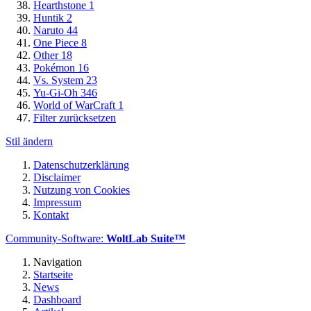
Hearthstone
1
Huntik
2
Naruto
44
One Piece
8
Other
18
Pokémon
16
Vs. System
23
Yu-Gi-Oh
346
World of WarCraft
1
Filter zurücksetzen
Stil ändern
Datenschutzerklärung
Disclaimer
Nutzung von Cookies
Impressum
Kontakt
Community-Software:
WoltLab Suite™
Navigation
Startseite
News
Dashboard