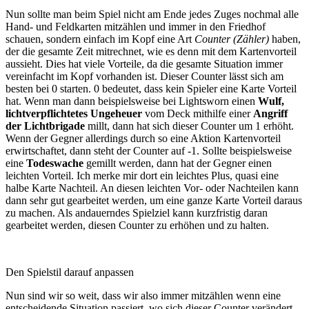
Nun sollte man beim Spiel nicht am Ende jedes Zuges nochmal alle
Hand- und Feldkarten mitzählen und immer in den Friedhof
schauen, sondern einfach im Kopf eine Art
Counter (Zähler)
haben,
der die gesamte Zeit mitrechnet, wie es denn mit dem Kartenvorteil
aussieht. Dies hat viele Vorteile, da die gesamte Situation immer
vereinfacht im Kopf vorhanden ist. Dieser Counter lässt sich am
besten bei 0 starten. 0 bedeutet, dass kein Spieler eine Karte Vorteil
hat. Wenn man dann beispielsweise bei Lightsworn einen
Wulf,
lichtverpflichtetes Ungeheuer
vom Deck mithilfe einer
Angriff
der Lichtbrigade
millt, dann hat sich dieser Counter um 1 erhöht.
Wenn der Gegner allerdings durch so eine Aktion Kartenvorteil
erwirtschaftet, dann steht der Counter auf -1. Sollte beispielsweise
eine
Todeswache
gemillt werden, dann hat der Gegner einen
leichten Vorteil. Ich merke mir dort ein leichtes Plus, quasi eine
halbe Karte Nachteil. An diesen leichten Vor- oder Nachteilen kann
dann sehr gut gearbeitet werden, um eine ganze Karte Vorteil daraus
zu machen. Als andauerndes Spielziel kann kurzfristig daran
gearbeitet werden, diesen Counter zu erhöhen und zu halten.
Den Spielstil darauf anpassen
Nun sind wir so weit, dass wir also immer mitzählen wenn eine
entscheidende Situation passiert, wo sich dieser Counter verändert.