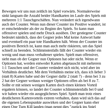
Bewegen wir uns nun zeitlich im Spiel vorwärts. Normalerweise
sinkt langsam die Anzahl beider Handkarten im Laufe des Spiels mit
mehreren 1:1 Tauschgeschäften. Nun verändert sich irgendwann
auch der Counter. Wenn nun dieser Counter ins Positive wandert, ist
er entscheidender als der zu Beginn des Spiels. So kann man
offensiver spielen und mehr Druck ausüben. Der gestiegene Counter
bedeutet nämlich, dass der Gegner jedes Mal keine Antwort hatte
und eventuell ein paar tote Handkarten hält. Wenn der Counter im
positiven Bereich ist, kann man auch mehr riskieren, um das Spiel
schnell zu beenden. Schlimmstenfalls fällt der Counter wieder ein
wenig und man muss verhaltener spielen. Spielt man offensiver,
sieht man ob der Gegner nun Optionen hat oder nicht. Wenn er
Optionen hat, werden entweder Karten abgetauscht mit mehreren
1:1 Tauschen und der Counter verändert sich nicht, wird aber im
Verhältnis deutlicher. Mit dem Verhältnis meine ich, dass ich lieber 3
(statt 8) Karten habe und der Gegner dafür 2 (statt 7) - denn bei 3 zu
2 hat der Gegner weitaus weniger Optionen offen als bei 8 zu 7.
Sollte er mit seinen wenigen Karten doch einen kleinen Vorteil
ergattern können, so landet der Counter schlimmstenfalls bei 0 und
wir haben wieder ein ausgeglichenes Spiel. Spielt man trotz eines
deutlicheren Kartenvorteils extrem verhalten, dann wird sich das auf
die eigenen Lebenspunkte auswirken und der Gegner kann eher
einen One Turn Kill landen (man nennt dies "zurück ins Spiel