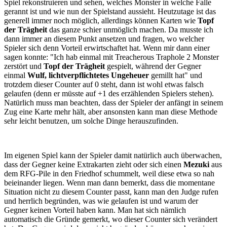
Spiel rekonstruieren und sehen, welches Monster in welche Falle
gerannt ist und wie nun der Spielstand aussieht. Heutzutage ist das
generell immer noch möglich, allerdings können Karten wie
Topf
der Trägheit
das ganze schier unmöglich machen. Da musste ich
dann immer an diesem Punkt ansetzen und fragen, wo welcher
Spieler sich denn Vorteil erwirtschaftet hat. Wenn mir dann einer
sagen konnte: "Ich hab einmal mit
Treacherous Traphole
2 Monster
zerstört und
Topf der Trägheit
gespielt, während der Gegner
einmal
Wulf, lichtverpflichtetes Ungeheuer
gemillt hat" und
trotzdem dieser Counter auf 0 steht, dann ist wohl etwas falsch
gelaufen (denn er müsste auf +1 des erzählenden Spielers stehen).
Natürlich muss man beachten, dass der Spieler der anfängt in seinem
Zug eine Karte mehr hält, aber ansonsten kann man diese Methode
sehr leicht benutzen, um solche Dinge herauszufinden.
Im eigenen Spiel kann der Spieler damit natürlich auch überwachen,
dass der Gegner keine Extrakarten zieht oder sich einen
Mezuki
aus
dem RFG-Pile in den Friedhof schummelt, weil diese etwa so nah
beieinander liegen. Wenn man dann bemerkt, dass die momentane
Situation nicht zu diesem Counter passt, kann man den Judge rufen
und herrlich begründen, was wie gelaufen ist und warum der
Gegner keinen Vorteil haben kann. Man hat sich nämlich
automatisch die Gründe gemerkt, wo dieser Counter sich verändert