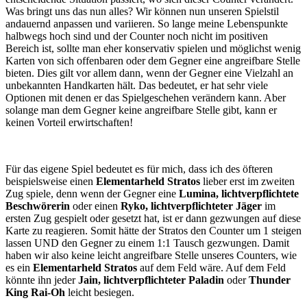
Was bringt uns das nun alles? Wir können nun unseren Spielstil
andauernd anpassen und variieren. So lange meine Lebenspunkte
halbwegs hoch sind und der Counter noch nicht im positiven
Bereich ist, sollte man eher konservativ spielen und möglichst wenig
Karten von sich offenbaren oder dem Gegner eine angreifbare Stelle
bieten. Dies gilt vor allem dann, wenn der Gegner eine Vielzahl an
unbekannten Handkarten hält. Das bedeutet, er hat sehr viele
Optionen mit denen er das Spielgeschehen verändern kann. Aber
solange man dem Gegner keine angreifbare Stelle gibt, kann er
keinen Vorteil erwirtschaften!
Für das eigene Spiel bedeutet es für mich, dass ich des öfteren
beispielsweise einen
Elementarheld Stratos
lieber erst im zweiten
Zug spiele, denn wenn der Gegner eine
Lumina, lichtverpflichtete
Beschwörerin
oder einen
Ryko, lichtverpflichteter Jäger
im
ersten Zug gespielt oder gesetzt hat, ist er dann gezwungen auf diese
Karte zu reagieren. Somit hätte der Stratos den Counter um 1 steigen
lassen UND den Gegner zu einem 1:1 Tausch gezwungen. Damit
haben wir also keine leicht angreifbare Stelle unseres Counters, wie
es ein
Elementarheld Stratos
auf dem Feld wäre. Auf dem Feld
könnte ihn jeder
Jain, lichtverpflichteter Paladin
oder
Thunder
King Rai-Oh
leicht besiegen.