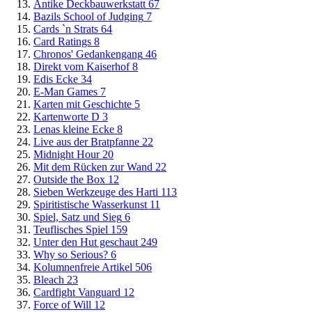
Antike Deckbauwerkstatt
67
Bazils School of Judging
7
Cards `n Strats
64
Card Ratings
8
Chronos' Gedankengang
46
Direkt vom Kaiserhof
8
Edis Ecke
34
E-Man Games
7
Karten mit Geschichte
5
Kartenworte D
3
Lenas kleine Ecke
8
Live aus der Bratpfanne
22
Midnight Hour
20
Mit dem Rücken zur Wand
22
Outside the Box
12
Sieben Werkzeuge des Harti
113
Spiritistische Wasserkunst
11
Spiel, Satz und Sieg
6
Teuflisches Spiel
159
Unter den Hut geschaut
249
Why so Serious?
6
Kolumnenfreie Artikel
506
Bleach
23
Cardfight Vanguard
12
Force of Will
12