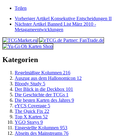
Teilen
Vorheriger Artikel
Konsekutive Entscheidungen II
Nächster Artikel
Banned List März 2010 -
Metagameentwicklungen
Kategorien
Regelmäßige Kolumnen
216
Auszug aus dem Hallonomicon
12
Bloody Study
5
Der Blick in die Deckbox
101
Die Geschichte der TCGs
1
Die besten Karten des Jahres
9
eYCS Coverage
5
The Quick Fix
22
Top X Karten
52
YGO Storys
9
Eingestellte Kolumnen
953
Abseits des Mainstreams
76