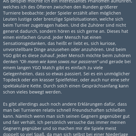
Als Beispiel möchte ich ein interessantes Phänomen aufführen,
welches ich des Öfteren zwischen den Runden größerer
Turniere beobachte: Jeder Spieler erzählt allen möglichen
Leuten lustige oder brenzlige Spielsituationen, welche sich
beim Turnier zugetragen haben. Und die Zuhörer sind nicht
genervt dadurch, sondern hören es sich gerne an. Dieses hat
einen einfachen Grund. Jeder Mensch hat einen
Sensationsgedanken, das heißt er liebt es, sich kuriose,
unvorstellbare Dinge anzusehen oder anzuhören. Und beim
YGO gibt es diese zuhauf. Jeder Mensch möchte beim zuhören
denken
"Oh mann wie kann sowas nur passieren"
und gerade bei
einem langen YGO Match gibt es einfach zu viele
Gelegenheiten, dass so etwas passiert. Sei es ein unmöglicher
Topdeck oder ein krasser Spielfehler, oder auch nur eine sehr
spektakuläre Kette. Durch solch einen Gesprächsanfang kann
schon vieles bewegt werden.
Es gibt allerdings auch noch andere Erklärungen dafür, dass
man bei Turnieren relativ schnell Freundschaften schließen
kann. Nämlich wenn man sich seinen Gegnern gegenüber gut
und fair verhält. Ich persönlich versuche das immer meinen
Gegnern gegnüber und so machen mir die Spiele meist
doppelt so viel Spaß, da man sich selbst bei einer Niederlage