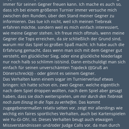
immer für seinen Gegner freuen kann. Ich mache es auch so,
dass ich bei einem größeren Turnier immer versuche mich
zwischen den Runden, über den Stand meiner Gegner zu
informieren. Das tue ich nicht, weil ich meinen Tiebreak
erfahren möchte, sondern weil es mich einfach interessiert,
wie meine Gegner stehen. Ich freue mich oftmals, wenn meine
Gegner die Tops erreichen, da
sie
schließlich der Grund sind,
warum mir das Spiel so großen Spaß macht. Ich habe auch die
Erfahrung gemacht, dass wenn man sich mit dem Gegner gut
versteht, ein glücklicher Sieg, oder eine glückliche Niederlage
nur noch halb so schlimm ist/sind. Dann entschuldigt man sich
einfach für seinen unverschämten Topdeck {{(Gruß an
Dönerschreck)}} - oder gönnt es seinem Gegner.
Das Verhalten kann einem sogar im Turnierverlauf etwas
bringen: Ich hatte schon ein, zwei Gegner, welche eigentlich
nach dem Spiel droppen wollten, nach dem Spiel aber gesagt
haben, dass sie doch weiterspielen,
um mir durch den Tiebreak
noch zum Einzug in die Tops zu verhelfen
. Das kommt
zugegebenermaßen relativ selten vor, zeigt mir allerdings wie
wichtig ein faires sportliches Verhalten, auch bei Kartenspielen
wie Yu-Gi-Oh!, ist. Dieses Verhalten beugt auch etwaigen
Missverständnissen und/oder Judge Calls vor, da man durch