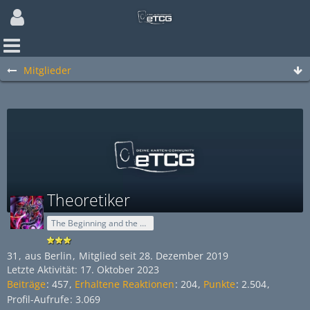
Mitglieder
Theoretiker
The Beginning and the End
31
aus Berlin
Mitglied seit 28. Dezember 2019
Letzte Aktivität:
17. Oktober 2023
Beiträge
457
Erhaltene Reaktionen
204
Punkte
2.504
Profil-Aufrufe
3.069