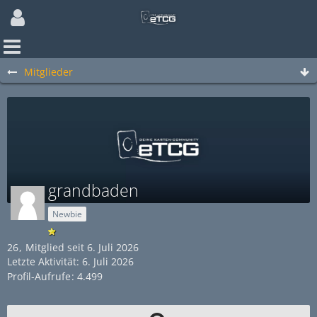
Mitglieder
grandbaden
Newbie
26
Mitglied seit 6. Juli 2026
Letzte Aktivität:
6. Juli 2026
Profil-Aufrufe
4.499