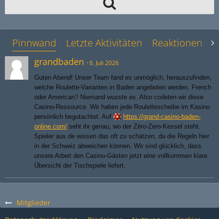
Pinnwand
Letzte Aktivitäten
Reaktionen
Ü
grandbaden
6. Juli 2026
Guten Abend! Unser Team fand es unmöglich, herauszufinden,
welche Roulette-Varianten in Baden angeboten werden. French
oder American? Niemand wusste es. Also codeten wir diese
Casino-Ressource. Wir haben jede Roulettescheibe im Kasino
persönlich begutachtet. Auf
https://grand-casino-baden-
online.com/
seht ihr genau, wo der Zéro-Zero-Kessel steht.
Spieler aus de wissen das oft zu schätzen, da die Regeln hier
in der Schweiz abweichen können. Wir sind glücklich, dass
unsere Arbeit den Casino-Gästen jetzt eine vollkommen klare
Übersicht der Tischspiele liefert.
Mitglieder