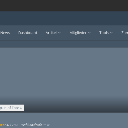
News
Dashboard
Artikel
Mitglieder
Tools
Zum
guin of Fate ‹‹
kte
43.259
Profil-Aufrufe
578