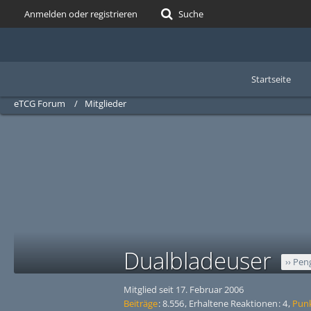
Anmelden oder registrieren
Suche
Startseite
eTCG Forum
Mitglieder
Dualbladeuser
›› Pen
Mitglied seit 17. Februar 2006
Beiträge
8.556
Erhaltene Reaktionen
4
Pun