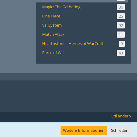
Magic: The Gathering
36
One Piece
25
Vs. System
92
Match Attax
11
Hearthstone - Heroes of WarCraft
3
Force of Will
43
Stil ändern
Weitere Informationen
Schließen