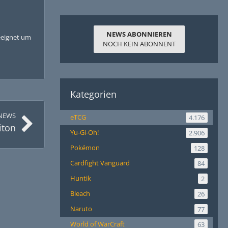
NEWS ABONNIEREN
eeignet um
NOCH KEIN ABONNENT
Kategorien
NEWS
eTCG
4.176
iton
Yu-Gi-Oh!
2.906
Pokémon
128
Cardfight Vanguard
84
Huntik
2
Bleach
26
Naruto
77
World of WarCraft
63