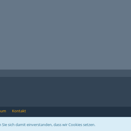
sum
Kontakt
Software:
News-System
, entwickelt von
WBB-Elite.de
 Sie sich damit einverstanden, dass wir Cookies setzen.
Community-Software:
WoltLab Suite™