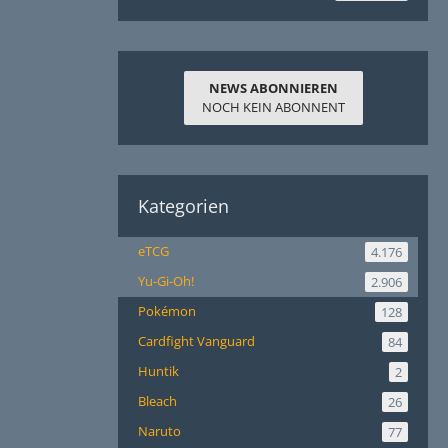
NEWS ABONNIEREN
NOCH KEIN ABONNENT
Kategorien
eTCG
4.176
Yu-Gi-Oh!
2.906
Pokémon
128
Cardfight Vanguard
84
Huntik
2
Bleach
26
Naruto
77