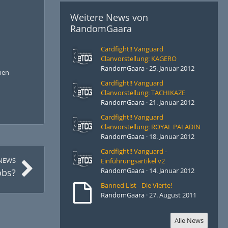
Weitere News von
RandomGaara
Cardfight!! Vanguard
Clanvorstellung: KAGERO
RandomGaara
25. Januar 2012
inen
Cardfight!! Vanguard
Clanvorstellung: TACHIKAZE
RandomGaara
21. Januar 2012
Cardfight!! Vanguard
Clanvorstellung: ROYAL PALADIN
RandomGaara
18. Januar 2012
Cardfight!! Vanguard -
NEWS
Einführungsartikel v2
RandomGaara
14. Januar 2012
obs?
Banned List - Die Vierte!
RandomGaara
27. August 2011
Alle News