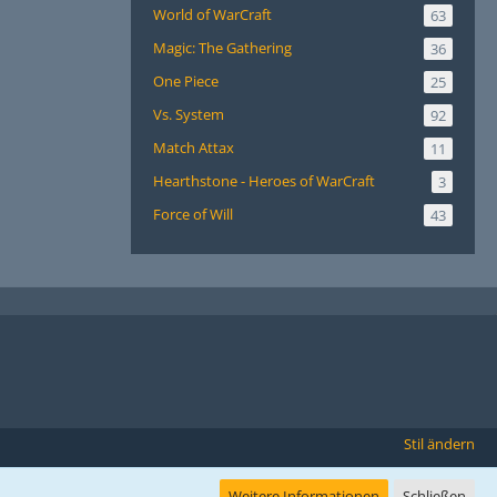
World of WarCraft
63
Magic: The Gathering
36
One Piece
25
Vs. System
92
Match Attax
11
Hearthstone - Heroes of WarCraft
3
Force of Will
43
Stil ändern
Weitere Informationen
Schließen