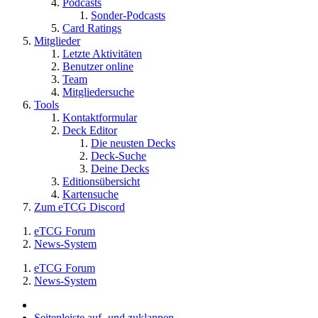
Podcasts
Sonder-Podcasts
Card Ratings
Mitglieder
Letzte Aktivitäten
Benutzer online
Team
Mitgliedersuche
Tools
Kontaktformular
Deck Editor
Die neusten Decks
Deck-Suche
Deine Decks
Editionsübersicht
Kartensuche
Zum eTCG Discord
eTCG Forum
News-System
eTCG Forum
News-System
Seitenleiste auf- und zuklappen