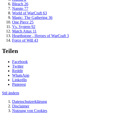
Bleach
26
Naruto
77
World of WarCraft
63
Magic: The Gathering
36
One Piece
25
Vs. System
92
Match Attax
11
Hearthstone - Heroes of WarCraft
3
Force of Will
43
Teilen
Facebook
Twitter
Reddit
WhatsApp
LinkedIn
Pinterest
Stil ändern
Datenschutzerklärung
Disclaimer
Nutzung von Cookies