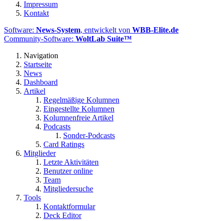
Impressum
Kontakt
Software:
News-System
, entwickelt von
WBB-Elite.de
Community-Software:
WoltLab Suite™
Navigation
Startseite
News
Dashboard
Artikel
Regelmäßige Kolumnen
Eingestellte Kolumnen
Kolumnenfreie Artikel
Podcasts
Sonder-Podcasts
Card Ratings
Mitglieder
Letzte Aktivitäten
Benutzer online
Team
Mitgliedersuche
Tools
Kontaktformular
Deck Editor