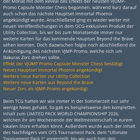
der Monat mit dem Reveal des Effekts der neusten VJUMP-
Promo Capsule Monster Chess begonnen, während kurz darauf
auch schon das nächste Hauptset Immortal Phoenix
angekündigt wurde. Anschließend ging es wieder weiter mit
neuen Veröffentlichungen in dem OCG-exklusiven Produkt der
Utility Collection, bis wir bis zum Monatsende immer nur
weitere Karten für das kommende Hauptset Beyond the Brave
sehen konnten. Doch dazwischen folgte noch abschließend die
Ankündigung des nächsten VJMP-Promo, welche sich um
Bakuras Zorc drehen sollte.
Effekt der VJUMP Promo Capsule Monster Chess bestätigt
Neues Hauptset Immortal Phoenix angekündigt
Weitere neue Karten zur Utility Collection
Weitere neue Karten aus Beyond the Brave
Neuer Zorc als VJMP-Promo angekündigt
Beim TCG hatten wir wie immer in der Sommerzeit nur sehr
wenige News gehabt. So gab es beispielsweise den kompletten
Inhalt zum LIMITED PACK WORLD CHAMPIONSHIP 2026,
welchen ihr am Wochenende der Weltmeisterschaft in eurem
lokalen Store erhalten könnt. Außerdem wurde auch der Inhalt
des Nachfolgers vom OTS Tournament Pack, dem "Ultimate
Tournament Pack 1" vorgestellt, bis wir auch hier den