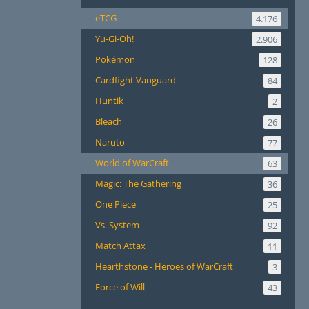
eTCG
4.176
Yu-Gi-Oh!
2.906
Pokémon
128
Cardfight Vanguard
84
Huntik
2
Bleach
26
Naruto
77
World of WarCraft
63
Magic: The Gathering
36
One Piece
25
Vs. System
92
Match Attax
11
Hearthstone - Heroes of WarCraft
3
Force of Will
43