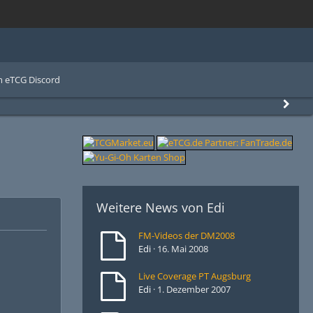
 eTCG Discord
Weitere News von
Edi
FM-Videos der DM2008
Edi
16. Mai 2008
Live Coverage PT Augsburg
Edi
1. Dezember 2007