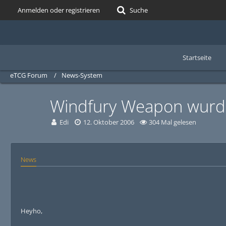
Anmelden oder registrieren
Suche
Startseite
eTCG Forum
News-System
Windfury Weapon wurde
Edi
12. Oktober 2006
304 Mal gelesen
News
Heyho,