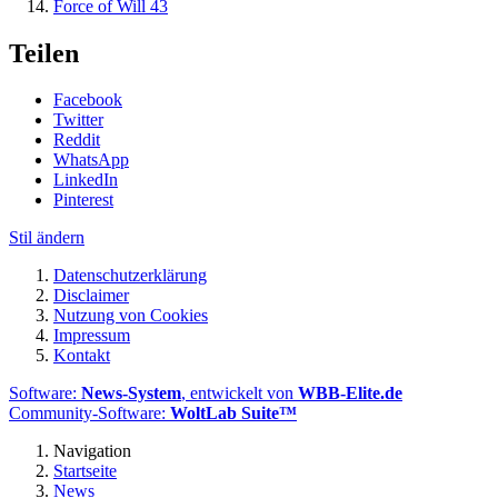
Force of Will
43
Teilen
Facebook
Twitter
Reddit
WhatsApp
LinkedIn
Pinterest
Stil ändern
Datenschutzerklärung
Disclaimer
Nutzung von Cookies
Impressum
Kontakt
Software:
News-System
, entwickelt von
WBB-Elite.de
Community-Software:
WoltLab Suite™
Navigation
Startseite
News