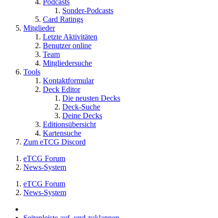
Podcasts
Sonder-Podcasts
Card Ratings
Mitglieder
Letzte Aktivitäten
Benutzer online
Team
Mitgliedersuche
Tools
Kontaktformular
Deck Editor
Die neusten Decks
Deck-Suche
Deine Decks
Editionsübersicht
Kartensuche
Zum eTCG Discord
eTCG Forum
News-System
eTCG Forum
News-System
Seitenleiste auf- und zuklappen