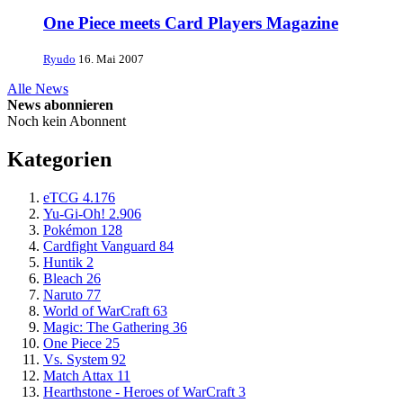
One Piece meets Card Players Magazine
Ryudo
16. Mai 2007
Alle News
News abonnieren
Noch kein Abonnent
Kategorien
eTCG
4.176
Yu-Gi-Oh!
2.906
Pokémon
128
Cardfight Vanguard
84
Huntik
2
Bleach
26
Naruto
77
World of WarCraft
63
Magic: The Gathering
36
One Piece
25
Vs. System
92
Match Attax
11
Hearthstone - Heroes of WarCraft
3