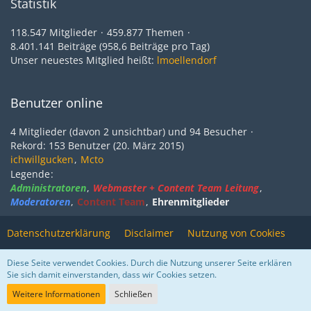
Statistik
118.547 Mitglieder
459.877 Themen
8.401.141 Beiträge (958,6 Beiträge pro Tag)
Unser neuestes Mitglied heißt:
lmoellendorf
Benutzer online
4 Mitglieder (davon 2 unsichtbar) und 94 Besucher
Rekord: 153 Benutzer (
20. März 2015
)
ichwillgucken
Mcto
Legende
Administratoren
Webmaster + Content Team Leitung
Moderatoren
Content Team
Ehrenmitglieder
Datenschutzerklärung
Disclaimer
Nutzung von Cookies
Impressum
Kontakt
Diese Seite verwendet Cookies. Durch die Nutzung unserer Seite erklären
Sie sich damit einverstanden, dass wir Cookies setzen.
Stil ändern
Weitere Informationen
Schließen
Community-Software:
WoltLab Suite™