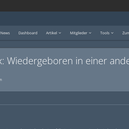
News
Dashboard
Artikel
Mitglieder
Tools
Zum
ox: Wiedergeboren in einer and
en