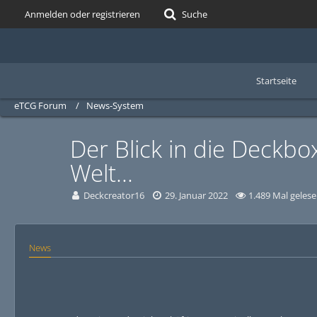
Anmelden oder registrieren
Suche
Startseite
eTCG Forum
News-System
Der Blick in die Deckb
Welt...
Deckcreator16
29. Januar 2022
1.489 Mal geles
News