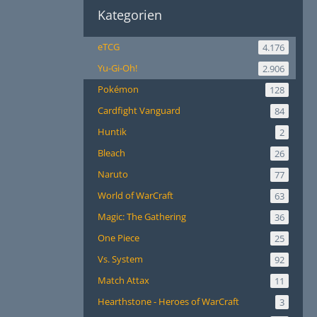
Kategorien
eTCG
4.176
Yu-Gi-Oh!
2.906
Pokémon
128
Cardfight Vanguard
84
Huntik
2
Bleach
26
Naruto
77
World of WarCraft
63
Magic: The Gathering
36
One Piece
25
Vs. System
92
Match Attax
11
Hearthstone - Heroes of WarCraft
3