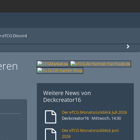
 eTCG Discord
eren
Weitere News von
Deckcreator16
Der eTCG Monatsrückblick Juli 2026
Deckcreator16
Mittwoch, 14:30
Der eTCG Monatsrückblick Juni
2026